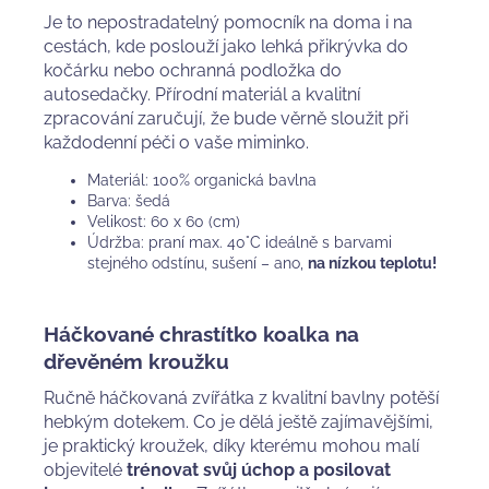
Je to nepostradatelný pomocník na doma i na
cestách, kde poslouží jako lehká přikrývka do
kočárku nebo ochranná podložka do
autosedačky. Přírodní materiál a kvalitní
zpracování zaručují, že bude věrně sloužit při
každodenní péči o vaše miminko.
Materiál: 100% organická bavlna
Barva: šedá
Velikost: 60 x 60 (cm)
Údržba: praní max. 40°C ideálně s barvami
stejného odstínu, sušení – ano,
na nízkou teplotu!
Háčkované chrastítko koalka na
dřevěném kroužku
Ručně háčkovaná zvířátka z kvalitní bavlny potěší
hebkým dotekem. Co je dělá ještě zajímavějšími,
je praktický kroužek, díky kterému mohou malí
objevitelé
trénovat svůj úchop a posilovat