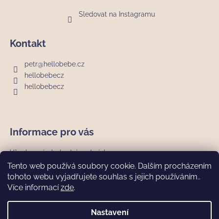
Sledovat na Instagramu
Kontakt
petr
@
hellobebe.cz
hellobebecz
hellobebecz
Informace pro vás
Všeobecné obchodní podmínky
Podmínky ochrany osobních údajů
Tento web používá soubory cookie. Dalším procházením
Vrácení zboží a reklamace
tohoto webu vyjadřujete souhlas s jejich používáním..
Doprava a platba
Více informací
zde
.
Nejčastější dotazy (FAQ)
Nastavení