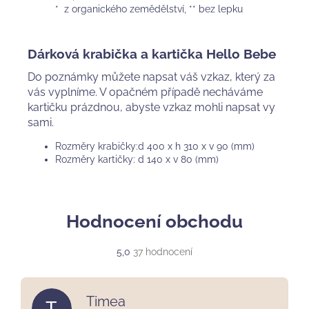
* z organického zemědělství, ** bez lepku
Dárková krabička a kartička Hello Bebe
Do poznámky můžete napsat váš vzkaz, který za
vás vyplníme. V opačném případě necháváme
kartičku prázdnou, abyste vzkaz mohli napsat vy
sami.
Rozměry krabičky:d 400 x h 310 x v 90 (mm)
Rozměry kartičky: d 140 x v 80 (mm)
Hodnocení obchodu
Průměrné
5,0
37 hodnocení
hodnocení
obchodu
je
Timea
T
5,0