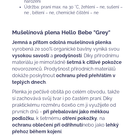
narození
Údržba: praní max. na 30 °C, žehlení – ne, sušení –
ne , bělení – ne, chemické čištění – ne
Mušelínová plena Hello Bebe "Grey"
Jemná a přitom odolná mušelínová plenka
vyrobená ze 100% organické bavlny vyniká svou
vysokou savostí
a
prodyšností
. Díky přírodnímu
materiálu je mimořádně
šetrná k citlivé pokožce
novorozenců. Prodyšnost přírodních materiálů
dokáže poskytnout
ochranu
před přehřátím v
teplých dnech
.
Plenka je pečlivě obšitá po celém obvodu, takže
si zachovává svůj tvar i po častém praní. Díky
praktickému rozměru 60x60 cm ji využijete od
prvních dnů -
při přebalování jako měkkou
podložku
, k šetrnému
otření pokožky
, na
ochranu oblečení při odříhnutí
nebo jako
lehký
přehoz během kojení
.