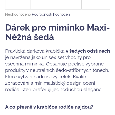
a
j
Průměrné
Neohodnoceno
Podrobnosti hodnocení
í
hodnocení
produktu
Dárek pro miminko Maxi-
t
je
?
0,0
Něžná šedá
z
5
hvězdiček.
Praktická dárková krabička
v šedých odstínech
je navržena jako unisex set vhodný pro
HLEDAT
všechna miminka. Obsahuje pečlivě vybrané
produkty v neutrálních šedo-stříbrných tónech,
které vytváří nadčasový celek. Kvalitní
D
zpracování a minimalistický design ocení
o
rodiče, kteří preferují jednoduchou eleganci.
p
o
r
A co přesně v krabičce rodiče najdou?
u