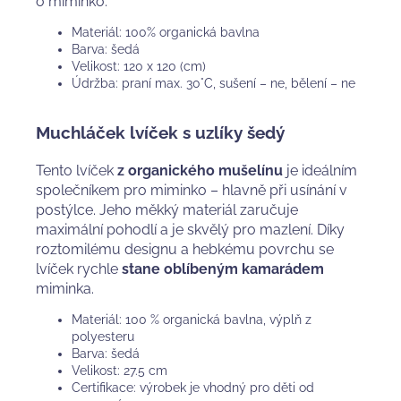
o miminko.
Materiál: 100% organická bavlna
Barva: šedá
Velikost: 120 x 120 (cm)
Údržba: praní max. 30°C, sušení – ne, bělení
– ne
Muchláček lvíček s uzlíky šedý
Tento lvíček
z organického mušelínu
je ideálním
společníkem pro miminko – hlavně při usínání v
postýlce. Jeho měkký materiál zaručuje
maximální pohodlí a je skvělý pro mazlení. Díky
roztomilému designu a hebkému povrchu se
lvíček rychle
stane oblíbeným kamarádem
miminka.
Materiál: 100 % organická bavlna, výplň z
polyesteru
Barva: šedá
Velikost: 27.5 cm
Certifikace: výrobek je vhodný pro děti od