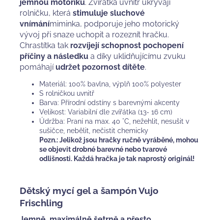
jemnou motoriku
. Zvířátka uvnitř ukrývají
rolničku, která
stimuluje sluchové
vnímání
miminka, podporuje jeho motorický
vývoj při snaze uchopit a rozeznít hračku.
Chrastítka tak
rozvíjejí schopnost pochopení
příčiny a následku
a díky uklidňujícímu zvuku
pomáhají
udržet pozornost dítěte
.
Materiál: 100% bavlna, výplň 100% polyester
S rolničkou uvnitř
Barva: Přírodní odstíny s barevnými akcenty
Velikost: Variabilní dle zvířátka (13- 16 cm)
Údržba: Praní na max. 40 °C, nežehlit, nesušit v
sušičce, nebělit, nečistit chemicky
Pozn.: Jelikož jsou hračky ručně vyráběné, mohou
se objevit drobné barevné nebo tvarové
odlišnosti. Každá hračka je tak naprostý originál!
Dětský mycí gel a šampón Vujo
Frischling
Jemně, maximálně šetrně a přesto