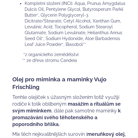
Kompletní složení (INCI):
Aqua, Prunus Amygdalus
Dulcis Oil, Pentylene Glycol, Butyrosperum Parkii
Butter*, Glycerin Polyglyceryl-3
Dicitrate/Stearate, Cetyl Alcohol, Xanthan Gum,
Levulinic Acid, Tocopherol, Sodium Stearoyl
Glutamate, Sodium Levulinate, Helianthus Annus
Seed Oil*, Sodium Hydorxide, Aloe Barbadensis
Leaf Juice Powder*, Biasobol**
*z organického zemědělství
** ze dřeva stromu Candeia
Olej pro miminka a maminky Vujo
Frischling
Tenhle olejíček s úžasným složením totiž využijí
rodiče k tolik oblíbeným
masážím a rituálům se
svým miminkem
, dále pak samotné maminky
k
promazávání svého těhotenského a
poporodního bříška.
Mix těch nejkvalitnějších surovin (
meruňkový olej,