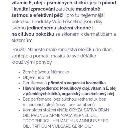
vitamin E, olej z pšeničných klíčků
), jejich
původ
i
kvalitní zpracování
zaručuje
maximálně
šetrnou a efektivní péči
i pro tu nejjemnější
pokožku. Produkty Vujo Frischling jsou díky
svému
jedinečnému složení vhodné i
na citlivou pokožku
se sklonem k dermatitidám a
ekzémům.
Použití: Naneste malé množství olejíčku do dlaní,
zahřejte a pomalu masírujte své děťátko
krouživými pohyby.
Země původu: Německo
Objem: 100 ml
Certifikovaná
přírodní a veganská kosmetika
Hlavní ingredience: Meruňkový olej, vitamin E, olej
z pšeničných klíčků, organický slunečnicový olej
Bez parfemace, bez alkoholu (ethanolu), bez
minerálních olejů (ropy), bez parabenů
Kompletní složení (INCI): ORYZA SATIVA BRAN
OIL, PRUNUS ARMENIACA KERNEL OIL,
TOCOPHEROL, HELIANTHUS ANNUUS SEED
OIL*, TRITICUM VULGARE GERM OIL**