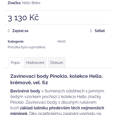
Značka:
Hello Bebe
3 130 Kč
Měrná
cena:
Zeptat se
Sdílet
Kategorie
:
MAXI
Položka byla vyprodána…
Popis
Hodnocení
Diskuze
Zavinovací body Pinokio, kolekce Hello,
krémové, vel. 62
Bavlněné body
v tlumených odstínech s jemným
šedým vzorkem pochází z kolekce Hello značky
Pinokio. Zavinovací body s dlouhým rukávem
tvoří
základ šatníku především těch nejmenších
miminek
. Díky praktickému zapínání vepředu na