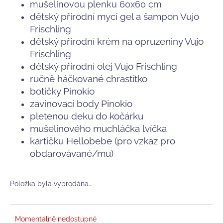
č
mušelínovou plenku 60x60 cm
u
dětský přírodní mycí gel a šampon Vujo
j
Frischling
e
dětský přírodní krém na opruzeniny Vujo
m
Frischling
e
dětský přírodní
olej Vujo Frischling
ručně háčkované chrastítko
MUŠELÍNOVÁ
botičky Pinokio
PLENA
BAOBABY,
zavinovací body Pinokio
EVERGREEN
pletenou deku do kočárku
188
mušelínového muchláčka lvíčka
Kč
kartičku Hellobebe (pro vzkaz pro
Původně:
269
obdarovávané/mu)
Kč
Položka byla vyprodána…
Momentálně nedostupné