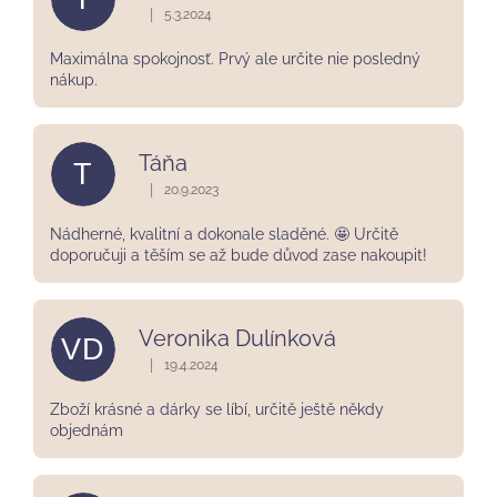
z
|
5.3.2024
Hodnocení obchodu je 5 z 5 hvězdiček.
5
hvězdiček.
Maximálna spokojnosť. Prvý ale určite nie posledný
nákup.
Táňa
T
|
20.9.2023
Hodnocení obchodu je 5 z 5 hvězdiček.
Nádherné, kvalitní a dokonale sladěné. 🤩 Určitě
doporučuji a těším se až bude důvod zase nakoupit!
Veronika Dulínková
VD
|
19.4.2024
Hodnocení obchodu je 5 z 5 hvězdiček.
Zboží krásné a dárky se líbí, určitě ještě někdy
objednám