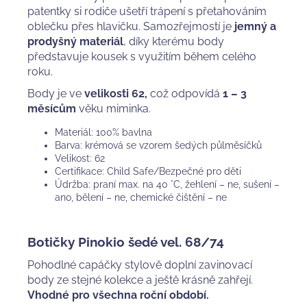
patentky si rodiče ušetří trápení s přetahováním
oblečku přes hlavičku. Samozřejmostí je
jemný a
prodyšný materiál
, díky kterému body
představuje kousek s využitím během celého
roku.
Body je ve
velikosti 62,
což
odpovídá
1 – 3
měsícům
věku miminka.
Materiál: 100% bavlna
Barva: krémová se vzorem šedých půlměsíčků
Velikost: 62
Certifikace: Child Safe/Bezpečné pro děti
Údržba: praní max. na 40 °C, žehlení – ne, sušení –
ano, bělení – ne, chemické čištění – ne
Botičky Pinokio šedé vel. 68/74
Pohodlné capáčky stylově doplní zavinovací
body ze stejné kolekce a ještě krásně zahřejí.
Vhodné pro všechna roční období.