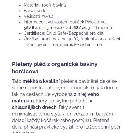
Materiál: 100% bavlna
Barva: šedé
Velikosti: 56/62,
Informace k velikostem botiček Pinokio: vel.
56/62:
0 – 3 měsíce, vel.
68/74:
3 – 6 měsíců
Certifikace: Child Safe/Bezpečné pro děti
Údržba: praní max. na 40 °C, žehlení – ano, sušení
– ano, bělení – ne, chemické čištění – ne
Pletený pléd z organické bavlny
horčicová
Tato
měkká a kvalitní
pletená bavlněná deka se
stane nepostradatelným pomocníkem jak doma,
tak na cestách. Je vyrobena
z hřejivého
materiálu
, který poskytne pohodlí i
v
chladnějších dnech
. Díky svému
minimalistickému stylu a univerzálním barvám
doladí každý kočárek nebo postýlku. Pletená
deka přináší praktické využití pro každodenní péči