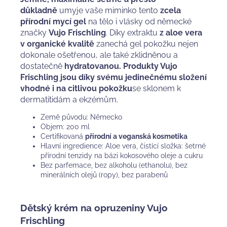
důkladně
umyje vaše miminko tento
zcela
přírodní mycí gel
na tělo i vlásky od německé
značky
Vujo Frischling
. Díky extraktu
z aloe vera
v organické kvalitě
zanechá gel pokožku nejen
dokonale ošetřenou, ale také zklidněnou a
dostatečně
hydratovanou. Produkty Vujo
Frischling jsou d
íky svému jedinečnému složení
vhodné i na citlivou pokožku
se sklonem k
dermatitidám a ekzémům.
Země původu: Německo
Objem: 200 ml
Certifikovaná
přírodní a veganská kosmetika
Hlavní ingredience: Aloe vera, čistící složka: šetrné
přírodní tenzidy na bázi kokosového oleje a cukru
Bez parfemace, bez alkoholu (ethanolu), bez
minerálních olejů (ropy), bez parabenů
Dětský krém na opruzeniny Vujo
Frischling