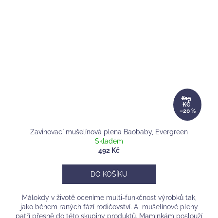
615
KČ
–20 %
Zavinovací mušelínová plena Baobaby, Evergreen
Skladem
492 Kč
DO KOŠÍKU
Málokdy v životě oceníme multi-funkčnost výrobků tak,
jako během raných fází rodičovství. A mušelínové pleny
patří přesně do této skupiny produktů. Maminkám poslouží