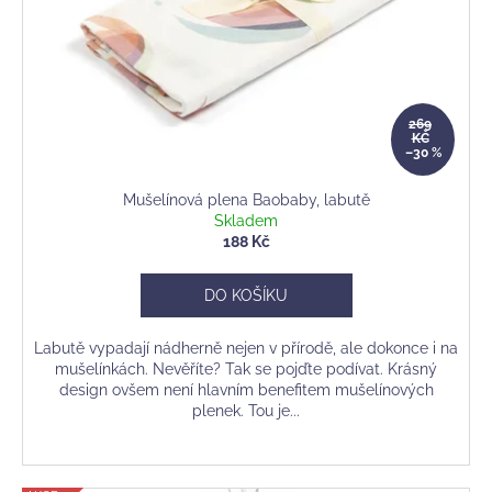
d
r
a
u
o
j
k
d
í
t
u
t
ů
269
k
?
KČ
–30 %
t
ů
Mušelínová plena Baobaby, labutě
Skladem
188 Kč
HLEDAT
DO KOŠÍKU
D
Labutě vypadají nádherně nejen v přírodě, ale dokonce i na
mušelínkách. Nevěříte? Tak se pojďte podívat. Krásný
o
design ovšem není hlavním benefitem mušelínových
p
plenek. Tou je...
o
r
u