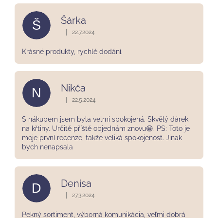
p
i
Šárka
s
Š
u
|
22.7.2024
Hodnocení obchodu je 5 z 5 hvězdiček.
Krásné produkty, rychlé dodání.
Nikča
N
|
22.5.2024
Hodnocení obchodu je 5 z 5 hvězdiček.
S nákupem jsem byla velmi spokojená. Skvělý dárek
na křtiny. Určitě příště objednám znovu😁. PS: Toto je
moje první recenze, takže veliká spokojenost. Jinak
bych nenapsala
Denisa
D
|
27.3.2024
Hodnocení obchodu je 5 z 5 hvězdiček.
Pekný sortiment, výborná komunikácia, veľmi dobrá