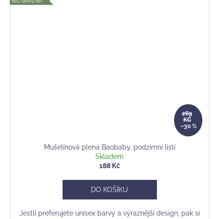
BIO BAVLNA
269
KČ
–30 %
Mušelínová plena Baobaby, podzimní listí
Skladem
188 Kč
DO KOŠÍKU
Jestli preferujete unisex barvy a výraznější design, pak si