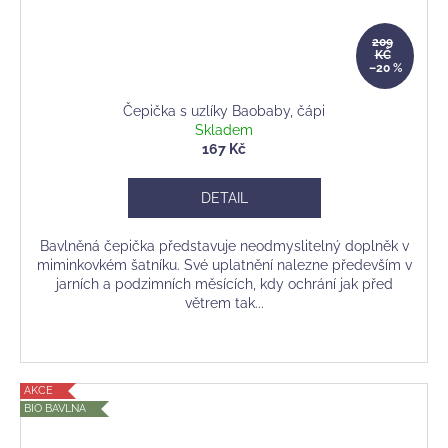
209
KČ
–20 %
Čepička s uzlíky Baobaby, čápi
Skladem
167 Kč
DETAIL
Bavlněná čepička představuje neodmyslitelný doplněk v
miminkovkém šatníku. Své uplatnění nalezne především v
jarních a podzimních měsících, kdy ochrání jak před
větrem tak...
AKCE
BIO BAVLNA