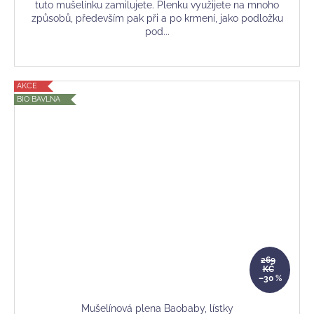
tuto mušelínku zamilujete. Plenku využijete na mnoho
způsobů, především pak při a po krmení, jako podložku
pod...
AKCE
BIO BAVLNA
269
KČ
–30 %
Mušelínová plena Baobaby, lístky