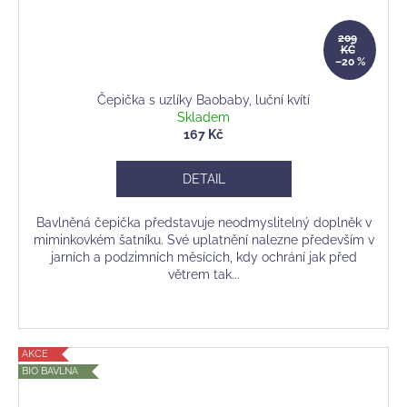
209
KČ
–20 %
Čepička s uzlíky Baobaby, luční kvítí
Skladem
167 Kč
DETAIL
Bavlněná čepička představuje neodmyslitelný doplněk v
miminkovkém šatníku. Své uplatnění nalezne především v
jarních a podzimních měsících, kdy ochrání jak před
větrem tak...
AKCE
BIO BAVLNA