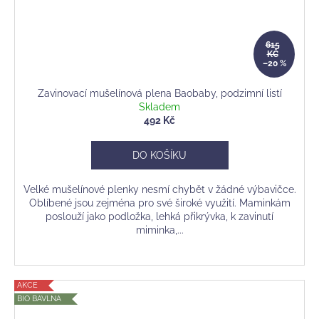
615
KČ
–20 %
Zavinovací mušelínová plena Baobaby, podzimní listí
Skladem
492 Kč
DO KOŠÍKU
Velké mušelínové plenky nesmí chybět v žádné výbavičce.
Oblíbené jsou zejména pro své široké využití. Maminkám
poslouží jako podložka, lehká přikrývka, k zavinutí
miminka,...
AKCE
BIO BAVLNA