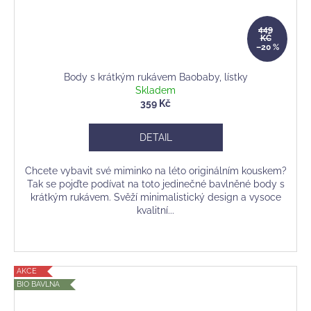
449
KČ
–20 %
Body s krátkým rukávem Baobaby, lístky
Skladem
359 Kč
DETAIL
Chcete vybavit své miminko na léto originálním kouskem?
Tak se pojďte podívat na toto jedinečné bavlněné body s
krátkým rukávem. Svěží minimalistický design a vysoce
kvalitní...
AKCE
BIO BAVLNA