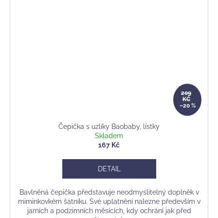
209
KČ
–20 %
Čepička s uzlíky Baobaby, lístky
Skladem
167 Kč
DETAIL
Bavlněná čepička představuje neodmyslitelný doplněk v
miminkovkém šatníku. Své uplatnění nalezne především v
jarních a podzimních měsících, kdy ochrání jak před