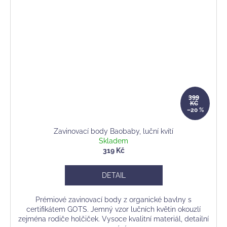
399
KČ
–20 %
Zavinovací body Baobaby, luční kvítí
Skladem
319 Kč
DETAIL
Prémiové zavinovací body z organické bavlny s
certifikátem GOTS. Jemný vzor lučních květin okouzlí
zejména rodiče holčiček. Vysoce kvalitní materiál, detailní