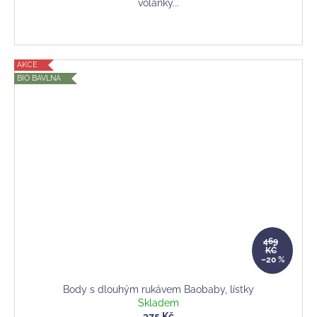
volánky...
AKCE
BIO BAVLNA
469
KČ
–20 %
Body s dlouhým rukávem Baobaby, lístky
Skladem
375 Kč