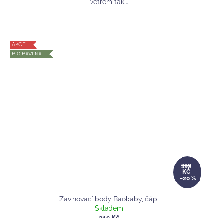
větrem tak...
AKCE
BIO BAVLNA
399
KČ
–20 %
Zavinovací body Baobaby, čápi
Skladem
319 Kč