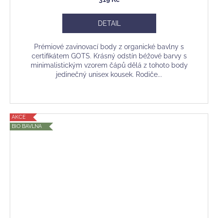
DETAIL
Prémiové zavinovací body z organické bavlny s
certifikátem GOTS. Krásný odstín béžové barvy s
minimalistickým vzorem čápů dělá z tohoto body
jedinečný unisex kousek. Rodiče...
AKCE
BIO BAVLNA