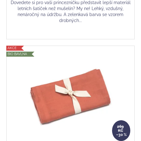
Dovedete si pro vaši princezničku představit lepší materiál
letních šatiček než mušelín? My ne! Lehký, vzdušný,
nenáročný na údržbu. A zelenkavá barva se vzorem
drobných...
AKCE
BIO BAVLNA
269
KČ
–30 %