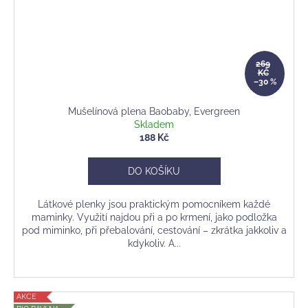
269
KČ
–30 %
Mušelínová plena Baobaby, Evergreen
Skladem
188 Kč
DO KOŠÍKU
Látkové plenky jsou praktickým pomocníkem každé
maminky. Využití najdou při a po krmení, jako podložka
pod miminko, při přebalování, cestování – zkrátka jakkoliv a
kdykoliv. A...
AKCE