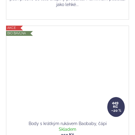
jako lehké...
AKCE
BIO BAVLNA
449
KČ
–20 %
Body s krátkým rukávem Baobaby, čápi
Skladem
359 Kč