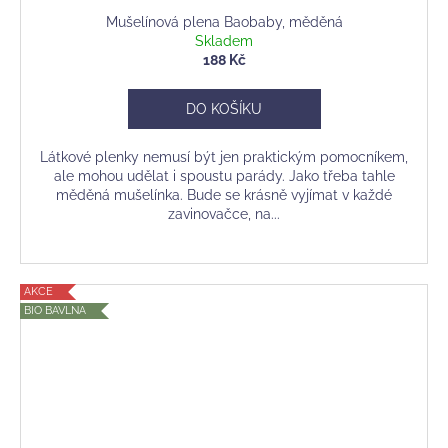
Mušelínová plena Baobaby, měděná
Skladem
188 Kč
DO KOŠÍKU
Látkové plenky nemusí být jen praktickým pomocníkem,
ale mohou udělat i spoustu parády. Jako třeba tahle
měděná mušelínka. Bude se krásně vyjímat v každé
zavinovačce, na...
AKCE
BIO BAVLNA