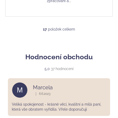
zpracování a...
17
položek celkem
O
v
l
á
d
Hodnocení obchodu
a
c
Průměrné
5,0
37 hodnocení
í
hodnocení
p
obchodu
r
je
Marcela
M
5,0
v
z
|
6.6.2023
k
Hodnocení obchodu je 5 z 5 hvězdiček.
5
y
hvězdiček.
Veliká spokojenost - krásné věci, kvalitní a milá paní,
v
která vše obratem vyřídila. Vřele doporučuji
ý