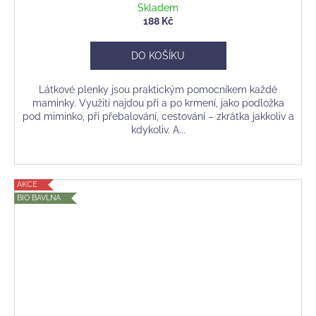
Skladem
188 Kč
DO KOŠÍKU
Látkové plenky jsou praktickým pomocníkem každé
maminky. Využití najdou při a po krmení, jako podložka
pod miminko, při přebalování, cestování – zkrátka jakkoliv a
kdykoliv. A...
AKCE
BIO BAVLNA