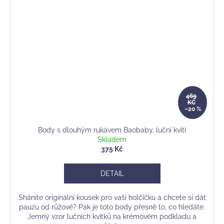
469
KČ
–20 %
Body s dlouhým rukávem Baobaby, luční kvítí
Skladem
375 Kč
DETAIL
Sháníte originální kousek pro vaši holčičku a chcete si dát
pauzu od růžové? Pak je toto body přesně to, co hledáte.
Jemný vzor lučních kvítků na krémovém podkladu a