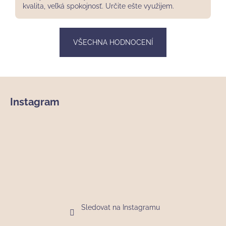
kvalita, veľká spokojnosť. Určite ešte využijem.
VŠECHNA HODNOCENÍ
Z
á
Instagram
p
a
t
í
Sledovat na Instagramu