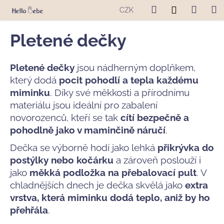
K
Přejít
Hledat
Nákup
M
Přihlášení
CZK
na
o
obsah
Zpět
Zpět
košík
š
Pletené dečky
í
C
k
o
Pletené dečky
jsou nádherným doplňkem,
p
který dodá
pocit pohodlí a tepla každému
o
miminku
. Díky své měkkosti a přírodnímu
materiálu jsou ideální pro zabalení
t
novorozenců, kteří se tak
cítí bezpečně a
ř
pohodlně jako v maminčině náručí
.
e
b
Dečka se výborně hodí jako lehká
přikrývka do
u
postýlky nebo kočárku
a zároveň poslouží i
j
jako
měkká podložka na přebalovací pult
. V
e
chladnějších dnech je dečka skvělá jako
extra
t
vrstva, která miminku dodá teplo, aniž by ho
e
přehřála
.
n