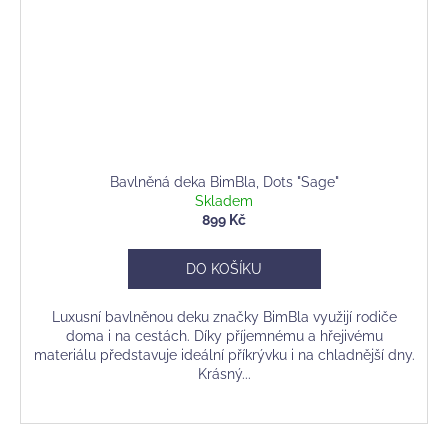
Bavlněná deka BimBla, Dots "Sage"
Skladem
899 Kč
DO KOŠÍKU
Luxusní bavlněnou deku značky BimBla využijí rodiče
doma i na cestách. Díky příjemnému a hřejivému
materiálu představuje ideální příkrývku i na chladnější dny.
Krásný...