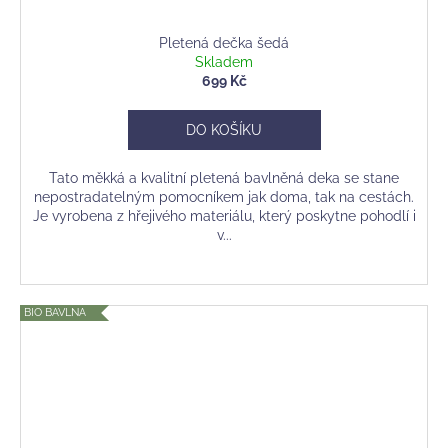
Pletená dečka šedá
Skladem
699 Kč
DO KOŠÍKU
Tato měkká a kvalitní pletená bavlněná deka se stane
nepostradatelným pomocníkem jak doma, tak na cestách.
Je vyrobena z hřejivého materiálu, který poskytne pohodlí i
v...
BIO BAVLNA