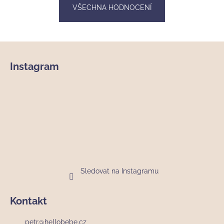
VŠECHNA HODNOCENÍ
Z
á
Instagram
p
a
t
í
Sledovat na Instagramu
Kontakt
petr
@
hellobebe.cz