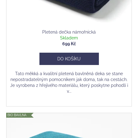
u
k
t
ů
Pletená dečka námořnická
Skladem
699 Kč
DO KOŠÍKU
Tato měkká a kvalitní pletená bavlněná deka se stane
nepostradatelným pomocníkem jak doma, tak na cestách.
Je vyrobena z hřejivého materiálu, který poskytne pohodlí i
v...
BIO BAVLNA