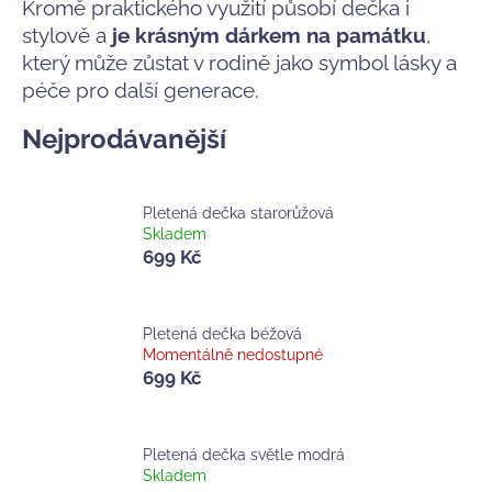
Kromě praktického využití působí dečka i
a
stylově a
je krásným dárkem na památku
,
j
který může zůstat v rodině jako symbol lásky a
í
péče pro další generace.
t
Nejprodávanější
?
Pletená dečka starorůžová
Skladem
HLEDAT
699 Kč
Pletená dečka béžová
D
Momentálně nedostupné
o
699 Kč
p
o
r
Pletená dečka světle modrá
u
Skladem