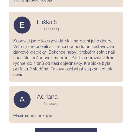
Eliška S.
E
|
24.11.2024
Hodnocení obchodu je 5 z 5 hvězdiček.
Kupovali jsme kolegovi dárek k narození jeho dcery.
Velmi jsme ocenili asistenci obchodu při sestavování
dárkové krabičky.. Dokonce nebyl problém splnit náš
speciální požadavek na přání. Zásilka dorazila velmi
rychle-do 3 dnů od naší objednávky. Krabička byla
perfektně sladěná! Takový osobní přístup se jen tak
nevidí.
Adriana
A
|
6.12.2023
Hodnocení obchodu je 5 z 5 hvězdiček.
Maximálne spokojná