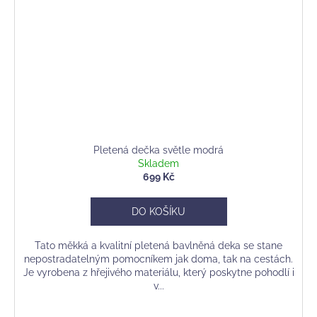
Pletená dečka světle modrá
Skladem
699 Kč
DO KOŠÍKU
Tato měkká a kvalitní pletená bavlněná deka se stane
nepostradatelným pomocníkem jak doma, tak na cestách.
Je vyrobena z hřejivého materiálu, který poskytne pohodlí i
v...