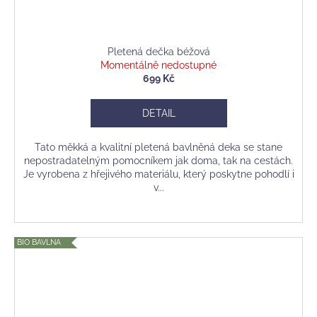
Pletená dečka béžová
Momentálně nedostupné
699 Kč
DETAIL
Tato měkká a kvalitní pletená bavlněná deka se stane
nepostradatelným pomocníkem jak doma, tak na cestách.
Je vyrobena z hřejivého materiálu, který poskytne pohodlí i
v...
BIO BAVLNA