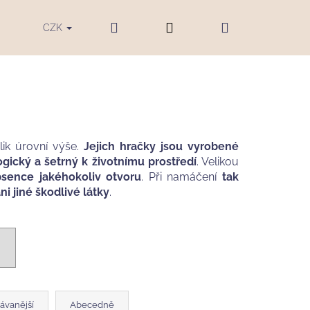
Hledat
Přihlášení
Nákupní
ku
Blog
Značky
CZK
košík
ik úrovní výše.
Jejich hračky jsou vyrobené
gický a šetrný k životnímu prostředí
. Velikou
bsence jakéhokoliv otvoru
. Při namáčení
tak
ni jiné škodlivé látky
.
LENA BAOBABY,
ávanější
Abecedně