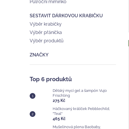
Půlroční miminko
SESTAVIT DÁRKOVOU KRABIČKU
Výběr krabičky
Výběr přáníčka
Výběr produktů
ZNAČKY
Top 6 produktů
Dětský mycí gel a šampón Vujo
Frischling
275 Kč
Háčkovaný králíček Pebblechild,
"Teal"
465 Kč
Mušelínová plena Baobaby,