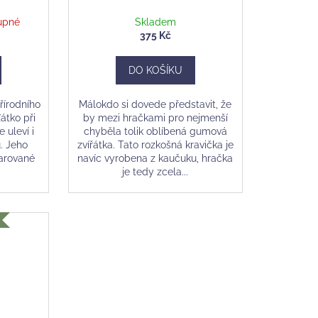
upné
Skladem
375 Kč
DO KOŠÍKU
řírodního
Málokdo si dovede představit, že
átko při
by mezi hračkami pro nejmenší
 uleví i
chyběla tolik oblíbená gumová
. Jeho
zvířátka. Tato rozkošná kravička je
varované
navíc vyrobena z kaučuku, hračka
je tedy zcela...