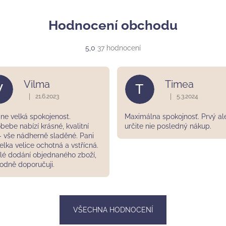
á
d
Hodnocení obchodu
a
c
Průměrné
5,0
37 hodnocení
í
hodnocení
p
obchodu
r
je
Vilma
Timea
V
T
5,0
v
z
|
|
21.6.2023
5.3.2024
k
ek.
Hodnocení obchodu je 5 z 5 hvězdiček.
Hodnocení obchodu
5
y
hvězdiček.
ne velká spokojenost.
Maximálna spokojnosť. Prvý al
v
bebe nabízí krásné, kvalitní
určite nie posledný nákup.
ý
 - vše nádherně sladěné. Pani
p
elka velice ochotná a vstřícná.
i
lé dodání objednaného zboží,
odně doporučuji.
s
u
VŠECHNA HODNOCENÍ