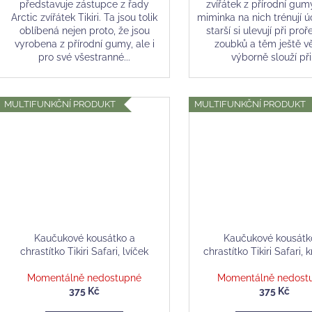
představuje zástupce z řady
zvířátek z přírodní gum
Arctic zvířátek Tikiri. Ta jsou tolik
miminka na nich trénují ú
oblíbená nejen proto, že jsou
starší si ulevují při pro
vyrobena z přírodní gumy, ale i
zoubků a těm ještě v
pro své všestranné...
výborně slouží při.
MULTIFUNKČNÍ PRODUKT
MULTIFUNKČNÍ PRODUKT
Kaučukové kousátko a
Kaučukové kousátk
chrastítko Tikiri Safari, lvíček
chrastítko Tikiri Safari, 
Momentálně nedostupné
Momentálně nedost
375 Kč
375 Kč