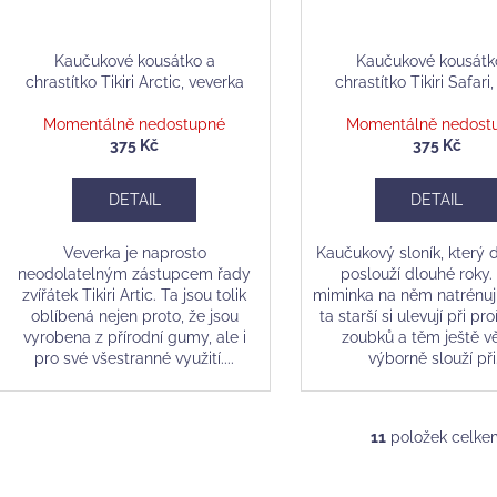
Kaučukové kousátko a
Kaučukové kousátk
chrastítko Tikiri Arctic, veverka
chrastítko Tikiri Safari,
Momentálně nedostupné
Momentálně nedost
375 Kč
375 Kč
DETAIL
DETAIL
Veverka je naprosto
Kaučukový sloník, který
neodolatelným zástupcem řady
poslouží dlouhé roky.
zvířátek Tikiri Artic. Ta jsou tolik
miminka na něm natrénuj
oblíbená nejen proto, že jsou
ta starší si ulevují při pr
vyrobena z přírodní gumy, ale i
zoubků a těm ještě v
pro své všestranné využití....
výborně slouží při.
11
položek celke
O
v
l