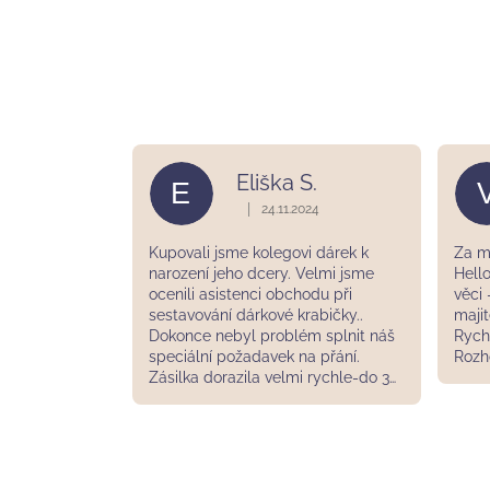
Eliška S.
E
|
24.11.2024
Hodnocení obchodu je 5 z 5 hvězdič
Kupovali jsme kolegovi dárek k
Za m
narození jeho dcery. Velmi jsme
Hello
ocenili asistenci obchodu při
věci
sestavování dárkové krabičky..
majit
Dokonce nebyl problém splnit náš
Rych
speciální požadavek na přání.
Rozh
Zásilka dorazila velmi rychle-do 3
dnů od naší objednávky. Krabička
byla perfektně sladěná! Takový
osobní přístup se jen tak nevidí.