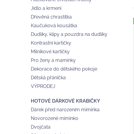
FRISCHLING
l
Jídlo a krmení
275 Kč
Dřevěná chrastítka
Kaučuková kousátka
í
Dudlíky, klipy a pouzdra na dudlíky
i
Kontrastní kartičky
Milníkové kartičky
Pro ženy a maminky
Dekorace do dětského pokoje
Dětská přáníčka
VÝPRODEJ
HOTOVÉ DÁRKOVÉ KRABIČKY
Dárek před narozením miminka
Novorozené miminko
Dvojčata