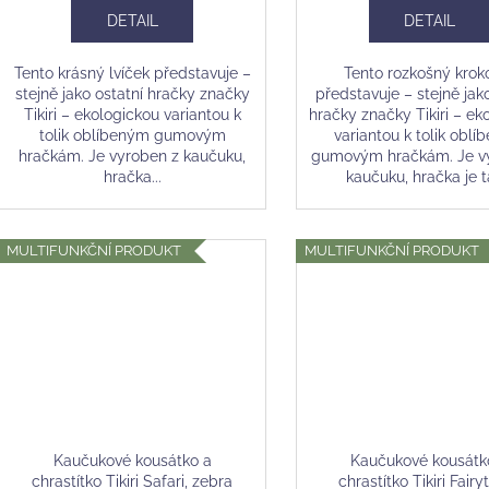
DETAIL
DETAIL
Tento krásný lvíček představuje –
Tento rozkošný krok
stejně jako ostatní hračky značky
představuje – stejně jak
Tikiri – ekologickou variantou k
hračky značky Tikiri – ek
tolik oblíbeným gumovým
variantou k tolik obl
hračkám. Je vyroben z kaučuku,
gumovým hračkám. Je v
hračka...
kaučuku, hračka je ta
MULTIFUNKČNÍ PRODUKT
MULTIFUNKČNÍ PRODUKT
Kaučukové kousátko a
Kaučukové kousátk
chrastítko Tikiri Safari, zebra
chrastítko Tikiri Fairy