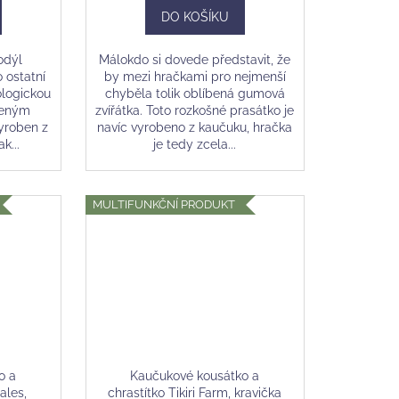
DO KOŠÍKU
odýl
Málokdo si dovede představit, že
o ostatní
by mezi hračkami pro nejmenší
ologickou
chyběla tolik oblíbená gumová
íbeným
zvířátka. Toto rozkošné prasátko je
yroben z
navíc vyrobeno z kaučuku, hračka
k...
je tedy zcela...
MULTIFUNKČNÍ PRODUKT
o a
Kaučukové kousátko a
tales,
chrastítko Tikiri Farm, kravička