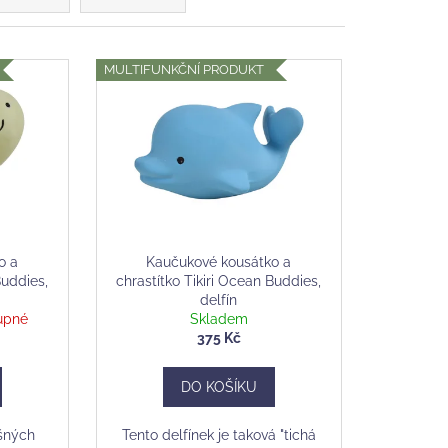
č
MULTIFUNKČNÍ PRODUKT
o a
Kaučukové kousátko a
Buddies,
chrastítko Tikiri Ocean Buddies,
delfín
upné
Skladem
375 Kč
DO KOŠÍKU
ošných
Tento delfínek je taková "tichá