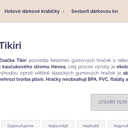
Hotové dárkové krabičky
Sestavit dárkovou krabič
Co potřebujete najít?
Tikiri
HLEDAT
Značka Tikir
i pozvedla fenomén gumových hraček o někol
z kaučukového stromu Hevea,
celý proces výroby je
ekolo
výhodou oproti většině klasických gumových hraček je
a
Doporučujeme
nehrozí tvorba plísní. Hračky neobsahují BPA, PVC, ftaláty a
OTEVŘÍT FILTR
Ř
HÁČKOVANÝ KRÁLÍČEK PEBBLECHILD,
MUŠELÍNOVÁ P
a
Doporučujeme
Nejlevnější
Nejdražší
Nejprod