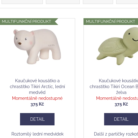
"TEAL"
EVERGREEN
z
465 Kč
188 Kč
e
Původně:
269 K
V
n
MULTIFUNKČNÍ PRODUKT
MULTIFUNKČNÍ PRODUKT
ý
p
p
r
s
o
p
d
r
u
o
k
d
Kaučukové kousátko a
Kaučukové kousátk
t
chrastítko Tikiri Arctic, lední
chrastítko Tikiri Ocean 
u
medvěd
želva
ů
k
Momentálně nedostupné
Momentálně nedost
t
375 Kč
375 Kč
ů
DETAIL
DETAIL
Roztomilý lední medvídek
Další z partičky rozk