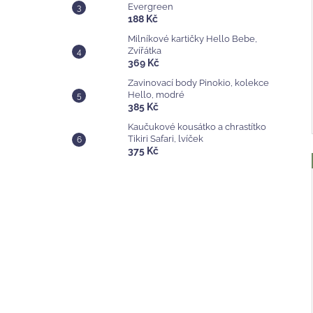
Evergreen
188 Kč
Milníkové kartičky Hello Bebe,
Zvířátka
369 Kč
Zavinovací body Pinokio, kolekce
Hello, modré
385 Kč
Kaučukové kousátko a chrastítko
Tikiri Safari, lvíček
375 Kč