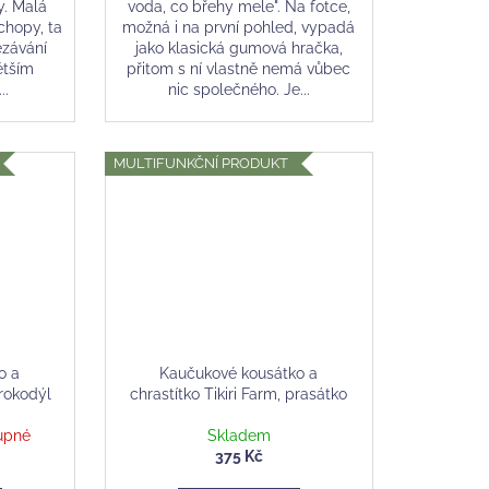
y. Malá
voda, co břehy mele". Na fotce,
chopy, ta
možná i na první pohled, vypadá
řezávání
jako klasická gumová hračka,
ětším
přitom s ní vlastně nemá vůbec
..
nic společného. Je...
MULTIFUNKČNÍ PRODUKT
o a
Kaučukové kousátko a
krokodýl
chrastítko Tikiri Farm, prasátko
upné
Skladem
375 Kč