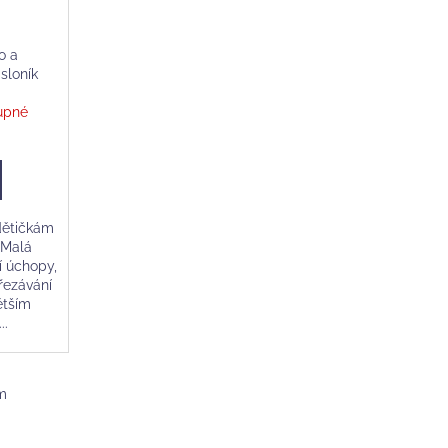
o a
 sloník
upné
 dětičkám
 Malá
í úchopy,
ořezávání
ětším
..
m