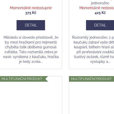
jednorožec
Momentálně nedostupné
Momentálně nedost
375 Kč
425 Kč
DETAIL
DETAIL
Málokdo si dovede představit, že
Roztomilý jednorožec z p
by mezi hračkami pro nejmenší
kaučuku zabaví vaše děť
chyběla tolik oblíbená gumová
koupání, během hraní ale
zvířátka. Tato roztomilá zebra je
při prořezávání zoubků
navíc vyrobena z kaučuku, hračka
šustivý ocásek, různě t
je tedy zcela...
výstupky a...
MULTIFUNKČNÍ PRODUKT
MULTIFUNKČNÍ PRODUKT