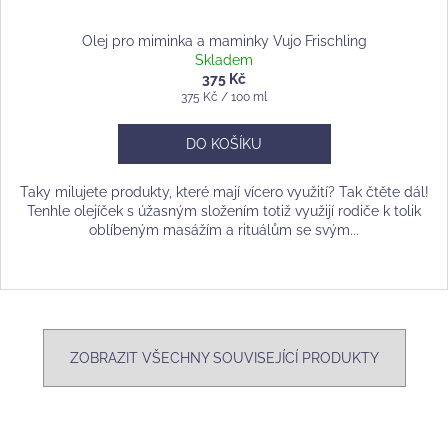
Olej pro miminka a maminky Vujo Frischling
Skladem
375 Kč
Měrná
375 Kč / 100 ml
cena:
DO KOŠÍKU
Taky milujete produkty, které mají vícero využití? Tak čtěte dál!
Tenhle olejíček s úžasným složením totiž využijí rodiče k tolik
oblíbeným masážím a rituálům se svým...
ZOBRAZIT VŠECHNY SOUVISEJÍCÍ PRODUKTY