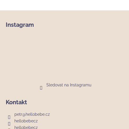
Z
á
Instagram
p
a
t
í
Sledovat na Instagramu
Kontakt
petr
@
hellobebe.cz
hellobebecz
hellobebecz