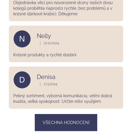
Objednávka věcí pro novorozené dcery našich dvou
kolegů proběhla naprosto rychle, bez problémů a v
krásné dárkové krabici. Děkujeme
Nelly
N
|
22.12.2024
Hodnocení obchodu je 5 z 5 hvězdiček.
Krásné produkty a rychlé dodání
Denisa
D
|
27.3.2024
Hodnocení obchodu je 5 z 5 hvězdiček.
Pekný sortiment, výborná komunikácia, veľmi dobrá
kvalita, veľká spokojnosť. Určite ešte využijem.
VŠECHNA HODNOCENÍ