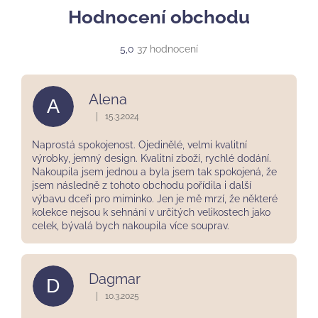
Hodnocení obchodu
Průměrné
5,0
37 hodnocení
hodnocení
obchodu
je
Alena
A
5,0
z
|
15.3.2024
Hodnocení obchodu je 5 z 5 hvězdiček.
5
hvězdiček.
Naprostá spokojenost. Ojedinělé, velmi kvalitní
výrobky, jemný design. Kvalitní zboží, rychlé dodání.
Nakoupila jsem jednou a byla jsem tak spokojená, že
jsem následně z tohoto obchodu pořídila i další
výbavu dceři pro miminko. Jen je mě mrzí, že některé
kolekce nejsou k sehnání v určitých velikostech jako
celek, bývalá bych nakoupila více souprav.
Dagmar
D
|
10.3.2025
Hodnocení obchodu je 5 z 5 hvězdiček.