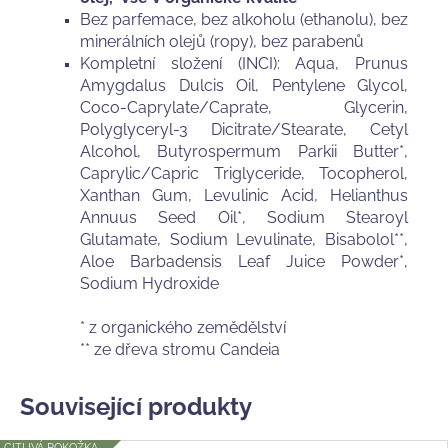
Bez parfemace, bez alkoholu (ethanolu), bez
minerálních olejů (ropy), bez parabenů
Kompletní složení (INCI):
Aqua, Prunus
Amygdalus Dulcis Oil, Pentylene Glycol,
Coco-Caprylate/Caprate, Glycerin,
Polyglyceryl-3 Dicitrate/Stearate, Cetyl
Alcohol, Butyrospermum Parkii Butter*,
Caprylic/Capric Triglyceride, Tocopherol,
Xanthan Gum, Levulinic Acid, Helianthus
Annuus Seed Oil*, Sodium Stearoyl
Glutamate, Sodium Levulinate, Bisabolol**,
Aloe Barbadensis Leaf Juice Powder*,
Sodium Hydroxide
* z organického zemědělství
** ze dřeva stromu Candeia
Související produkty
CITLIVÁ POKOŽKA