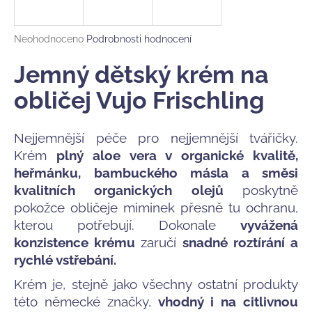
a
j
Průměrné
Neohodnoceno
Podrobnosti hodnocení
í
hodnocení
produktu
Jemný dětský krém na
t
je
?
0,0
obličej Vujo Frischling
z
5
hvězdiček.
Nejjemnější péče pro nejjemnější tvářičky.
Krém
plný aloe vera v organické kvalitě,
HLEDAT
heřmánku, bambuckého másla a směsi
kvalitních organických olejů
poskytně
pokožce obličeje miminek přesně tu ochranu,
D
kterou potřebují. Dokonale
vyvážená
o
konzistence krému
zaručí
snadné roztírání a
p
rychlé vstřebání.
o
r
Krém je, stejně jako všechny ostatní produkty
u
této německé značky,
vhodný i na citlivnou