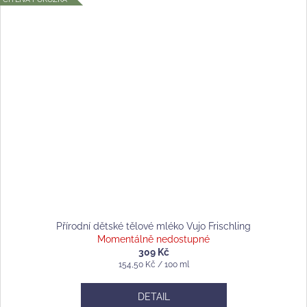
Přírodní dětské tělové mléko Vujo Frischling
Momentálně nedostupné
309 Kč
Měrná
154,50 Kč / 100 ml
cena:
DETAIL