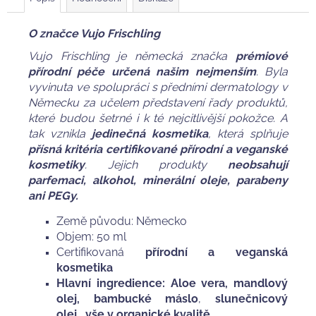
O značce Vujo Frischling
Vujo Frischling je německá značka
prémiové
přírodní péče určená našim nejmenším
. Byla
vyvinuta ve spolupráci s předními dermatology v
Německu za učelem představení řady produktů,
které budou šetrné i k té nejcitlivější pokožce. A
tak vznikla
jedinečná kosmetika
, která splňuje
přísná kritéria certifikované přírodní a veganské
kosmetiky
. Jejich produkty
neobsahují
parfemaci, alkohol, minerální oleje, parabeny
ani PEGy.
Země původu: Německo
Objem: 50 ml
Certifikovaná
přírodní a veganská
kosmetika
Hlavní ingredience: Aloe vera, mandlový
olej, bambucké máslo
,
slunečnicový
olej,
vše v organické kvalitě