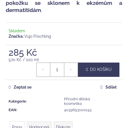
č
pokožku se sklonem k ekzémům a
u
dermatitidám
.
j
e
m
Skladem
e
Značka:
Vujo Frischling
HÁČKOVANÝ
285 Kč
KRÁLÍČEK
PEBBLECHILD,
Měrná
570 Kč / 100 ml
"TEAL"
cena:
DO KOŠÍKU
465
Kč
Zeptat se
Sdílet
Přírodní dětská
Kategorie
:
kosmetika
EAN
:
4039693100243
Popis
Hodnocení
Diskuze