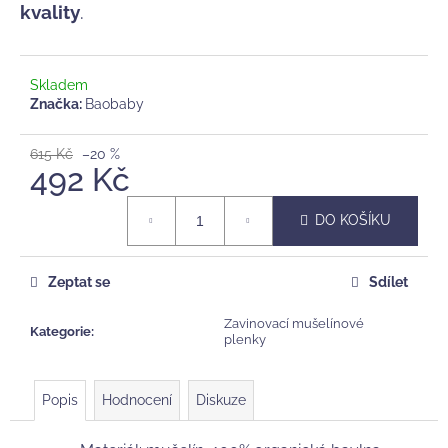
č
kvality
.
u
j
e
Skladem
m
Značka:
Baobaby
e
615 Kč
–20 %
492 Kč
MILNÍKOVÉ
KARTIČKY
Měrná
HELLO
DO KOŠÍKU
BEBE,
cena:
ZVÍŘÁTKA
369
Zeptat se
Sdílet
Kč
Zavinovací mušelínové
Kategorie
:
plenky
Popis
Hodnocení
Diskuze