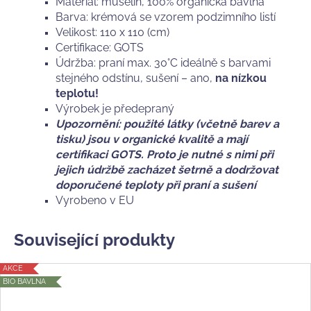
Materiál: mušelín, 100% organická bavlna
Barva: krémová se vzorem podzimního listí
Velikost: 110 x 110 (cm)
Certifikace: GOTS
Údržba: praní max. 30°C ideálně s barvami
stejného odstínu, sušení – ano,
na nízkou
teplotu!
Výrobek je předepraný
Upozornění: použité látky (včetně barev a
tisku) jsou v organické kvalitě a mají
certifikaci GOTS. Proto je nutné s nimi při
jejich údržbě zacházet šetrně a dodržovat
doporučené teploty při praní a sušení
Vyrobeno v EU
Související produkty
AKCE
BIO BAVLNA