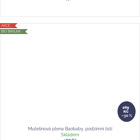
AKCE
BIO BAVLNA
269
KČ
–30 %
Mušelínová plena Baobaby, podzimní listí
Skladem