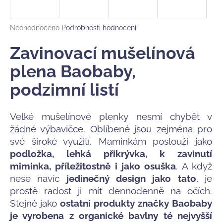
a
j
Průměrné
Neohodnoceno
Podrobnosti hodnocení
í
hodnocení
produktu
Zavinovací mušelínová
t
je
?
0,0
plena Baobaby,
z
podzimní listí
5
hvězdiček.
Velké mušelínové plenky nesmí chybět v
HLEDAT
žádné výbavičce. Oblíbené jsou zejména pro
své široké využití. Maminkám poslouží jako
podložka, lehká přikrývka, k zavinutí
D
miminka, příležitostně i jako osuška
. A když
o
nese navíc
jedinečný design jako tato
, je
p
o
prostě radost ji mít dennodenně na očích.
r
Stejně jako
ostatní produkty značky Baobaby
u
je vyrobena z organické bavlny té nejvyšší