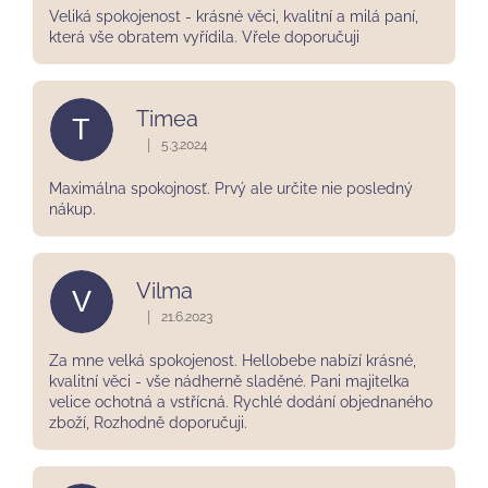
hvězdiček.
Veliká spokojenost - krásné věci, kvalitní a milá paní,
která vše obratem vyřídila. Vřele doporučuji
Timea
T
|
5.3.2024
Hodnocení obchodu je 5 z 5 hvězdiček.
Maximálna spokojnosť. Prvý ale určite nie posledný
nákup.
Vilma
V
|
21.6.2023
Hodnocení obchodu je 5 z 5 hvězdiček.
Za mne velká spokojenost. Hellobebe nabízí krásné,
kvalitní věci - vše nádherně sladěné. Pani majitelka
velice ochotná a vstřícná. Rychlé dodání objednaného
zboží, Rozhodně doporučuji.