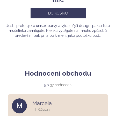
188 Kč
DO KOŠÍKU
Jestli preferujete unisex barvy a výraznější design, pak si tuto
mušelínku zamilujete. Plenku využijete na mnoho způsobů,
především pak při a po krmení, jako podložku pod...
Hodnocení obchodu
Průměrné
5,0
37 hodnocení
hodnocení
obchodu
je
Marcela
M
5,0
z
|
6.6.2023
Hodnocení obchodu je 5 z 5 hvězdiček.
5