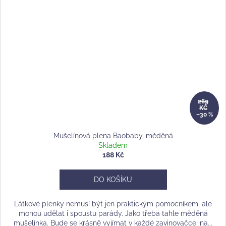
269
KČ
–30 %
Mušelínová plena Baobaby, měděná
Skladem
188 Kč
DO KOŠÍKU
Látkové plenky nemusí být jen praktickým pomocníkem, ale
mohou udělat i spoustu parády. Jako třeba tahle měděná
mušelínka. Bude se krásně vyjímat v každé zavinovačce, na...