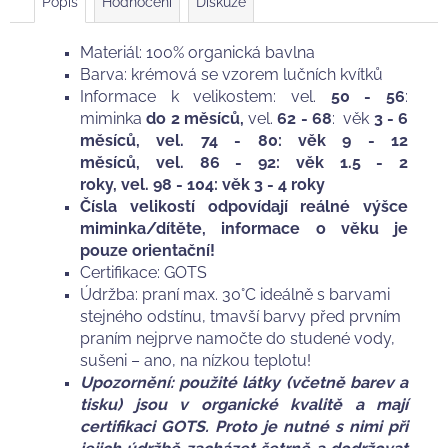
Popis
Hodnocení
Diskuze
Materiál: 100% organická bavlna
Barva: krémová se vzorem lučních kvítků
Informace k velikostem: vel.
50 - 56
:
miminka
do 2 měsíců,
vel.
62 - 68
: věk
3 - 6
měsíců, vel. 74 - 80: věk 9 - 12
měsíců, vel. 86 - 92: věk 1.5 - 2
roky, vel. 98 - 104: věk 3 - 4 roky
Čísla velikostí odpovídají reálné výšce
miminka/dítěte, informace o věku je
pouze orientační!
Certifikace: GOTS
Údržba: praní max. 30°C ideálně s barvami
stejného odstínu, tmavší barvy před prvním
praním nejprve namočte do studené vody,
sušeni – ano, na nízkou teplotu!
Upozornění: použité látky (včetně barev a
tisku) jsou v organické kvalitě a mají
certifikaci GOTS. Proto je nutné s nimi při