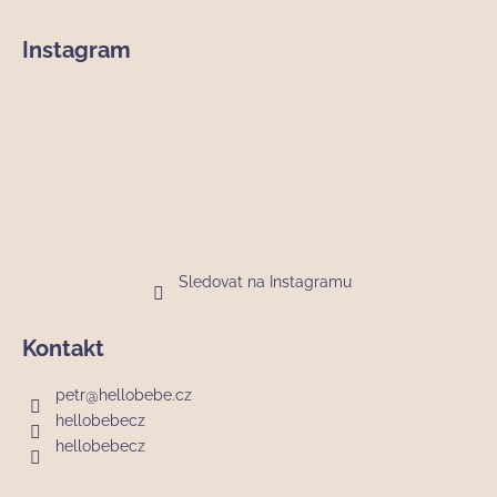
Z
á
Instagram
p
a
t
í
Sledovat na Instagramu
Kontakt
petr
@
hellobebe.cz
hellobebecz
hellobebecz