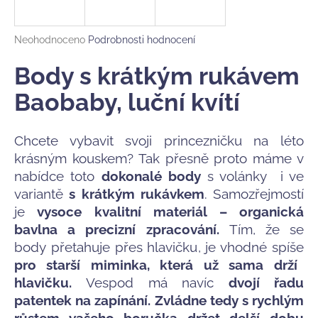
a
j
Průměrné
Neohodnoceno
Podrobnosti hodnocení
í
hodnocení
produktu
Body s krátkým rukávem
t
je
?
0,0
Baobaby, luční kvítí
z
5
hvězdiček.
Chcete vybavit svoji princezničku na léto
krásným kouskem? Tak přesně proto máme v
HLEDAT
nabídce toto
dokonalé body
s volánky i ve
variantě
s krátkým rukávkem
. Samozřejmostí
je
vysoce kvalitní materiál – organická
D
bavlna a precizní zpracování.
Tím, že se
o
body přetahuje přes hlavičku, je vhodné spíše
p
pro starší miminka, která už sama drží
o
hlavičku.
Vespod má navíc
dvojí řadu
r
patentek na zapínání. Zvládne tedy s rychlým
u
růstem vašeho boručka držet delší dobu