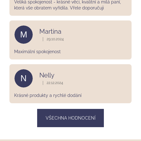
Veliká spokojenost - krásné věci, kvalitní a milá paní,
která vše obratem vyřídila. Vřele doporučuji
Martina
M
|
29.10.2024
Hodnocení obchodu je 5 z 5 hvězdiček.
Maximální spokojenost
Nelly
N
|
22.12.2024
Hodnocení obchodu je 5 z 5 hvězdiček.
Krásné produkty a rychlé dodání
VŠECHNA HODNOCENÍ