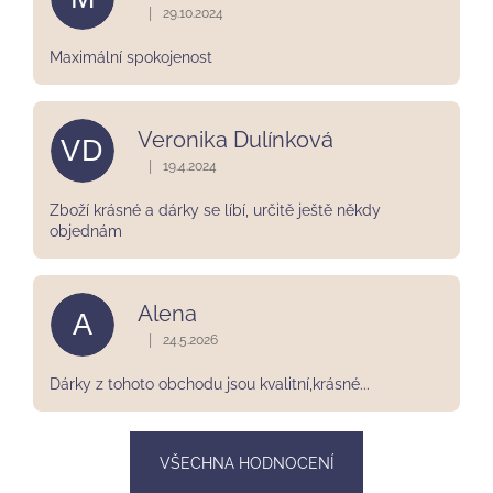
|
29.10.2024
Hodnocení obchodu je 5 z 5 hvězdiček.
Maximální spokojenost
Veronika Dulínková
VD
|
19.4.2024
Hodnocení obchodu je 5 z 5 hvězdiček.
Zboží krásné a dárky se líbí, určitě ještě někdy
objednám
Alena
A
|
24.5.2026
Hodnocení obchodu je 5 z 5 hvězdiček.
Dárky z tohoto obchodu jsou kvalitní,krásné...
VŠECHNA HODNOCENÍ