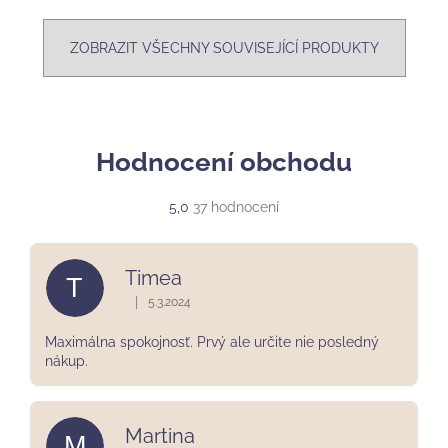
ZOBRAZIT VŠECHNY SOUVISEJÍCÍ PRODUKTY
Hodnocení obchodu
Průměrné
5,0
37 hodnocení
hodnocení
obchodu
je
Timea
T
5,0
z
|
5.3.2024
Hodnocení obchodu je 5 z 5 hvězdiček.
5
hvězdiček.
Maximálna spokojnosť. Prvý ale určite nie posledný
nákup.
Martina
M