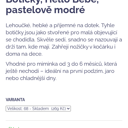
je
a
0,0
pastelově modré
z
j
5
í
hvězdiček.
Lehoučké, hebké a příjemné na dotek. Tyhle
t
botičky jsou jako stvořené pro malá objevující
?
se chodidla. Skvěle sedí, snadno se nazouvají a
drží tam, kde mají. Zahřejí nožičky v kočárku i
doma na dece.
Vhodné pro miminka od 3 do 6 měsíců, která
HLEDAT
ještě nechodí – ideální na první podzim, jaro
nebo chladnější dny.
D
o
VARIANTA
p
o
r
u