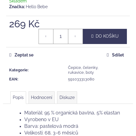
č
Skladem
u
Značka:
Hello Bebe
j
e
269 Kč
m
Měrná
e
DO KOŠÍKU
cena:
KAUČUKOVÉ
Zeptat se
Sdílet
KOUSÁTKO
A
CHRASTÍTKO
Čepice, čelenky,
Kategorie
:
TIKIRI
rukavice, boty
SAFARI,
EAN
:
591033313080
LVÍČEK
375
Kč
Popis
Hodnocení
Diskuze
Materiál: 95 % organická bavlna, 5% elastan
Vyrobeno v EU
Barva: pastelová modrá
Velikosti: 68, 3-6 měsíců