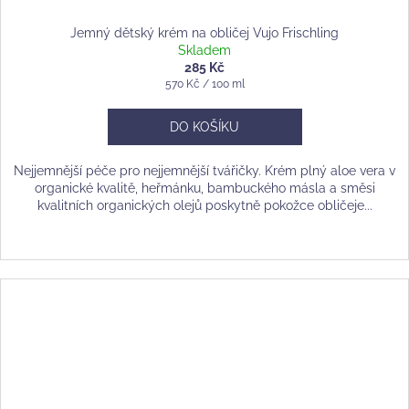
Jemný dětský krém na obličej Vujo Frischling
Skladem
285 Kč
Měrná
570 Kč / 100 ml
cena:
DO KOŠÍKU
Nejjemnější péče pro nejjemnější tvářičky. Krém plný aloe vera v
organické kvalitě, heřmánku, bambuckého másla a směsi
kvalitních organických olejů poskytně pokožce obličeje...