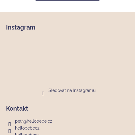
Z
á
Instagram
p
a
t
í
Sledovat na Instagramu
Kontakt
petr
@
hellobebe.cz
hellobebecz
hellobebecz