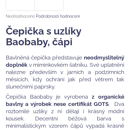
a
j
Průměrné
Neohodnoceno
Podrobnosti hodnocení
í
hodnocení
produktu
Čepička s uzlíky
t
je
?
0,0
Baobaby, čápi
z
5
hvězdiček.
Bavlněná čepička představuje
neodmyslitelný
doplněk
v miminkovkém šatníku. Své uplatnění
HLEDAT
nalezne především v jarních a podzimních
měsících, kdy ochrání jak před větrem tak
slunečními paprsky.
D
Čepička Baobaby je vyrobena
z organické
o
bavlny a výrobek nese certifikát GOTS
. Dva
p
roztomilé uzlíky z ní dělají i krásný módní
o
r
kousek. Decentní béžová barva s
u
minimalistickým vzorem čápů vypadá krásně