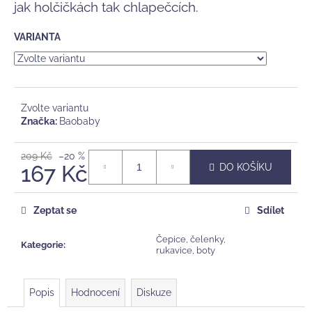
č
jak holčičkách tak chlapečcích.
u
j
VARIANTA
e
m
e
Zvolte variantu
KAUČUKOVÉ
Značka:
Baobaby
KOUSÁTKO
A
CHRASTÍTKO
209 Kč
–20 %
TIKIRI
167 Kč
DO KOŠÍKU
SAFARI,
LVÍČEK
Měrná
cena:
375
Zeptat se
Sdílet
Kč
Čepice, čelenky,
Kategorie
:
rukavice, boty
Popis
Hodnocení
Diskuze