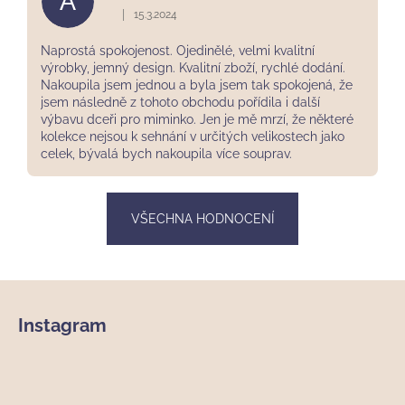
A
|
15.3.2024
Hodnocení obchodu je 5 z 5 hvězdiček.
Naprostá spokojenost. Ojedinělé, velmi kvalitní
výrobky, jemný design. Kvalitní zboží, rychlé dodání.
Nakoupila jsem jednou a byla jsem tak spokojená, že
jsem následně z tohoto obchodu pořídila i další
výbavu dceři pro miminko. Jen je mě mrzí, že některé
kolekce nejsou k sehnání v určitých velikostech jako
celek, bývalá bych nakoupila více souprav.
VŠECHNA HODNOCENÍ
Z
á
Instagram
p
a
t