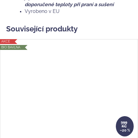
doporučené teploty při praní a sušení
Vyrobeno v EU
Související produkty
AKCE
BIO BAVLNA
399
KČ
–20 %