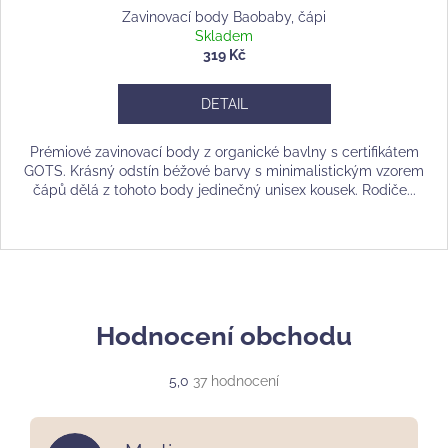
Zavinovací body Baobaby, čápi
Skladem
319 Kč
DETAIL
Prémiové zavinovací body z organické bavlny s certifikátem
GOTS. Krásný odstín béžové barvy s minimalistickým vzorem
čápů dělá z tohoto body jedinečný unisex kousek. Rodiče...
Hodnocení obchodu
Průměrné
5,0
37 hodnocení
hodnocení
obchodu
je