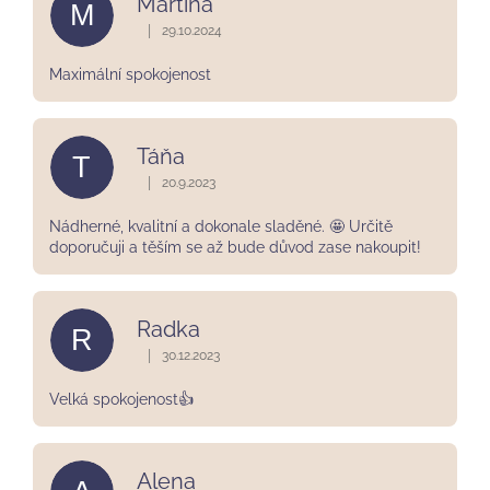
Martina
M
5,0
z
|
29.10.2024
Hodnocení obchodu je 5 z 5 hvězdiček.
5
hvězdiček.
Maximální spokojenost
Táňa
T
|
20.9.2023
Hodnocení obchodu je 5 z 5 hvězdiček.
Nádherné, kvalitní a dokonale sladěné. 🤩 Určitě
doporučuji a těším se až bude důvod zase nakoupit!
Radka
R
|
30.12.2023
Hodnocení obchodu je 5 z 5 hvězdiček.
Velká spokojenost👍
Alena