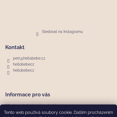
í
Sledovat na Instagramu
Kontakt
petr
@
hellobebe.cz
hellobebecz
hellobebecz
Informace pro vás
Všeobecné obchodní podmínky
Podmínky ochrany osobních údajů
Tento web používá soubory cookie. Dalším procházením