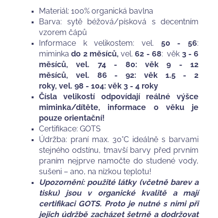
Materiál: 100% organická bavlna
Barva: sytě béžová/písková s decentním
vzorem čápů
Informace k velikostem: vel.
50 - 56
:
miminka
do 2 měsíců,
vel.
62 - 68
: věk
3 - 6
měsíců, vel. 74 - 80: věk 9 - 12
měsíců, vel. 86 - 92: věk 1.5 - 2
roky, vel. 98 - 104: věk 3 - 4 roky
Čísla velikostí odpovídají reálné výšce
miminka/dítěte, informace o věku je
pouze orientační!
Certifikace: GOTS
Údržba: praní max. 30°C ideálně s barvami
stejného odstínu, tmavší barvy před prvním
praním nejprve namočte do studené vody,
sušeni – ano, na nízkou teplotu!
Upozornění: použité látky (včetně barev a
tisku) jsou v organické kvalitě a mají
certifikaci GOTS. Proto je nutné s nimi při
jejich údržbě zacházet šetrně a dodržovat