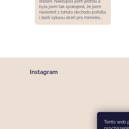
dodání. Nakoupila jsem jednou a
byla jsem tak spokojená, že jsem
následně z tohoto obchodu pořídila
i další výbavu dceři pro miminko.
Jen je mě mrzí, že některé kolekce
nejsou k sehnání v určitých
velikostech jako celek, bývalá bych
nakoupila více souprav.
Z
á
Instagram
p
a
t
í
Tento web 
procházení