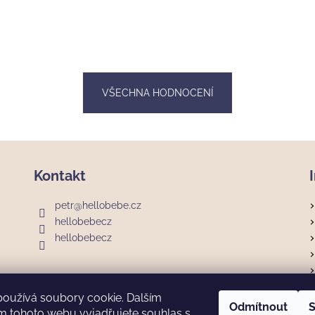
VŠECHNA HODNOCENÍ
Kontakt
petr
@
hellobebe.cz
hellobebecz
hellobebecz
používá soubory cookie. Dalším
Odmítnout
S
m tohoto webu vyjadřujete souhlas s