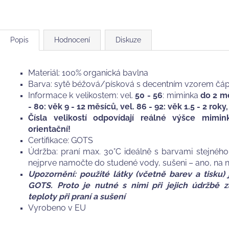
Popis
Hodnocení
Diskuze
Materiál: 100% organická bavlna
Barva: sytě béžová/písková s decentním vzorem čá
Informace k velikostem: vel.
50 - 56
: miminka
do 2 m
- 80: věk 9 - 12 měsíců, vel. 86 - 92: věk 1.5 - 2 roky,
Čísla velikostí odpovídají reálné výšce mimi
orientační!
Certifikace: GOTS
Údržba: praní max. 30°C ideálně s barvami stejnéh
nejprve namočte do studené vody, sušeni – ano, na n
Upozornění: použité látky (včetně barev a tisku) j
GOTS. Proto je nutné s nimi při jejich údržbě
teploty při praní a sušení
Vyrobeno v EU