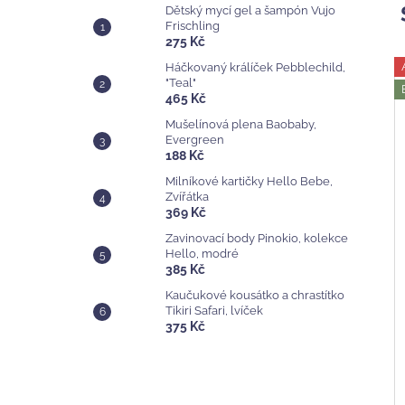
Dětský mycí gel a šampón Vujo
Frischling
275 Kč
Háčkovaný králíček Pebblechild,
"Teal"
465 Kč
Mušelínová plena Baobaby,
Evergreen
188 Kč
Milníkové kartičky Hello Bebe,
Zvířátka
369 Kč
Zavinovací body Pinokio, kolekce
Hello, modré
385 Kč
Kaučukové kousátko a chrastítko
Tikiri Safari, lvíček
375 Kč