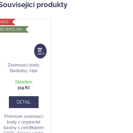
Související produkty
AKCE
BIO BAVLNA
399
KČ
–20 %
Zavinovací body
Baobaby, čápi
Skladem
319 Kč
DETAIL
Prémiové zavinovací
body z organické
bavlny s certifikátem