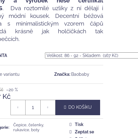
lny a výrobek nese certifikát
S
. Dva roztomilé uzlíky z ní dělají i
č
ný módní kousek. Decentní béžová
a s minimalistickým vzorem čápů
adá krásně jak holčičkách tak
pečcích.
NTA
e variantu
Značka:
Baobaby
Kč
–20 %
7 Kč
á
DO KOŠÍKU
Tisk
Čepice, čelenky,
orie
:
rukavice, boty
Zeptat se