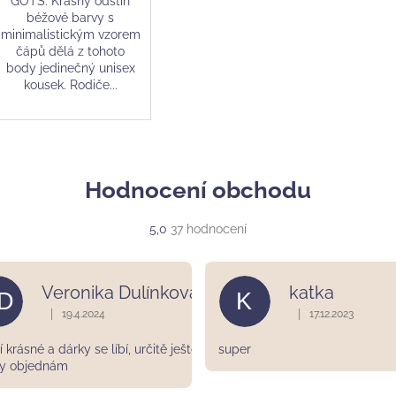
GOTS. Krásný odstín
béžové barvy s
minimalistickým vzorem
čápů dělá z tohoto
body jedinečný unisex
kousek. Rodiče...
Hodnocení obchodu
Průměrné
5,0
37 hodnocení
hodnocení
obchodu
je
Veronika Dulínková
katka
D
K
5,0
z
|
|
19.4.2024
17.12.2023
ek.
Hodnocení obchodu je 5 z 5 hvězdiček.
Hodnocení obchodu
5
hvězdiček.
 krásné a dárky se líbí, určitě ještě
super
y objednám