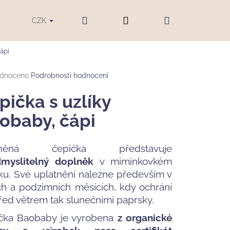
Hledat
Přihlášení
Nákupní
ku
Blog
Značky
CZK
ápi
košík
rné
dnoceno
Podrobnosti hodnocení
cení
tu
pička s uzlíky
obaby, čápi
ček.
lněná čepička představuje
myslitelný doplněk
v miminkovkém
íku. Své uplatnění nalezne především v
ích a podzimních měsících, kdy ochrání
před větrem tak slunečními paprsky.
čka Baobaby je vyrobena
z organické
LENA BAOBABY,