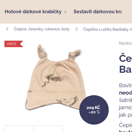
Hotové dárkové krabičky
Sestavit dárkovou krabič
í
Čepice, čelenky, rukavice, boty
Čepička s uzlíky Baobaby, č
Co potřebujete najít?
Průmě
Neoho
AKCE
hodno
produk
Če
HLEDAT
je
0,0
Ba
z
5
Doporučujeme
hvězdi
Bav
neod
šatn
jarn
209 KČ
–20 %
jak 
Čepi
HÁČKOVANÝ KRÁLÍČEK PEBBLECHILD,
MUŠELÍNOVÁ P