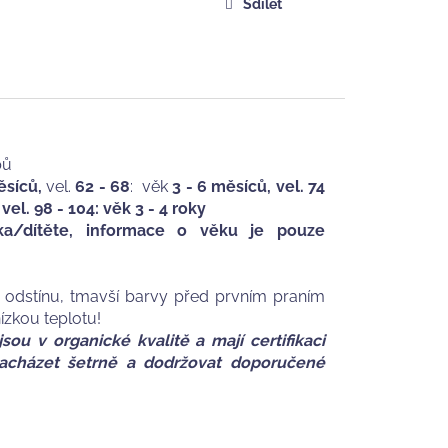
Sdílet
pů
ěsíců,
vel.
62 - 68
: věk
3 - 6 měsíců, vel. 74
 vel. 98 - 104: věk 3 - 4 roky
nka/dítěte, informace o věku je pouze
o odstínu, tmavší barvy před prvním praním
ízkou teplotu!
sou v organické kvalitě a mají certifikaci
 zacházet šetrně a dodržovat doporučené