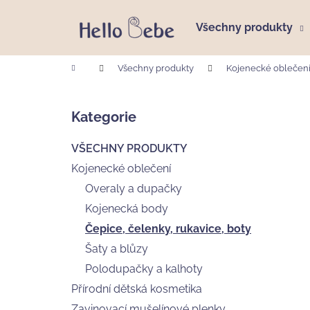
K
Přejít
na
o
Všechny produkty
obsah
Zpět
Zpět
š
do
do
í
Domů
Všechny produkty
Kojenecké oblečen
k
obchodu
obchodu
P
o
Kategorie
Přeskočit
s
kategorie
t
VŠECHNY PRODUKTY
r
Kojenecké oblečení
a
Overaly a dupačky
n
Kojenecká body
n
Čepice, čelenky, rukavice, boty
í
p
Šaty a blůzy
a
Polodupačky a kalhoty
n
Přírodní dětská kosmetika
DĚTSKÝ MYCÍ GEL A ŠAMPÓN VUJO
e
Zavinovací mušelínové plenky