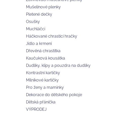
FRISCHLING
l
Mušelínové plenky
275 Kč
Pletené dečky
Osušky
Muchláčci
Háčkované chrastící hračky
Jídlo a krmení
Dřevěná chrastítka
Kaučuková kousátka
Dudlíky, klipy a pouzdra na dudlíky
Kontrastní kartičky
Milníkové kartičky
Pro ženy a maminky
Dekorace do dětského pokoje
Dětská přáníčka
VÝPRODEJ