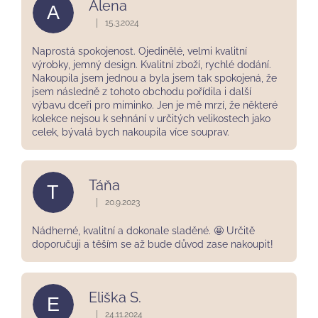
Alena
A
|
15.3.2024
Hodnocení obchodu je 5 z 5 hvězdiček.
Naprostá spokojenost. Ojedinělé, velmi kvalitní
výrobky, jemný design. Kvalitní zboží, rychlé dodání.
Nakoupila jsem jednou a byla jsem tak spokojená, že
jsem následně z tohoto obchodu pořídila i další
výbavu dceři pro miminko. Jen je mě mrzí, že některé
kolekce nejsou k sehnání v určitých velikostech jako
celek, bývalá bych nakoupila více souprav.
Táňa
T
|
20.9.2023
Hodnocení obchodu je 5 z 5 hvězdiček.
Nádherné, kvalitní a dokonale sladěné. 🤩 Určitě
doporučuji a těším se až bude důvod zase nakoupit!
Eliška S.
E
|
24.11.2024