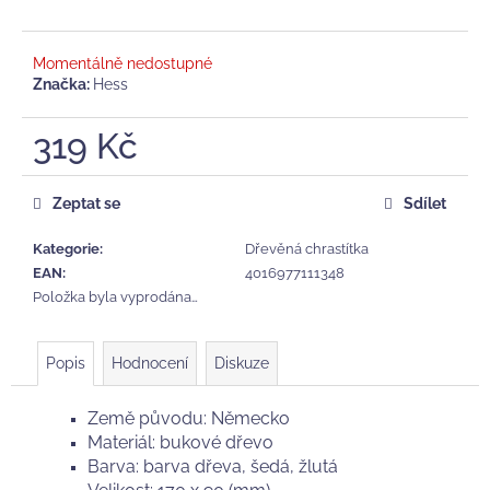
č
u
j
Momentálně nedostupné
e
Značka:
Hess
m
e
319 Kč
Měrná
ZAVINOVACÍ
cena:
Zeptat se
Sdílet
BODY
PINOKIO,
KOLEKCE
Kategorie
:
Dřevěná chrastítka
HELLO,
EAN
:
4016977111348
MODRÉ
Položka byla vyprodána…
385
Kč
Popis
Hodnocení
Diskuze
Země původu: Německo
Materiál: bukové dřevo
Barva: barva dřeva, šedá, žlutá