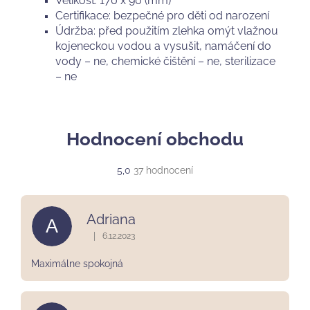
Velikost: 170 x 90 (mm)
Certifikace: bezpečné pro děti od narození
Údržba: před použitím zlehka omýt vlažnou
kojeneckou vodou a vysušit, namáčení do
vody – ne, chemické čištění – ne, sterilizace
– ne
Hodnocení obchodu
Průměrné
5,0
37 hodnocení
hodnocení
obchodu
je
Adriana
A
5,0
z
|
6.12.2023
Hodnocení obchodu je 5 z 5 hvězdiček.
5
hvězdiček.
Maximálne spokojná