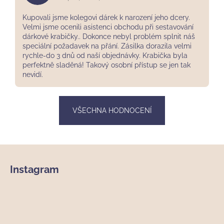
Hodnocení obchodu je 5 z 5 hvězdiček.
Kupovali jsme kolegovi dárek k narození jeho dcery.
Velmi jsme ocenili asistenci obchodu při sestavování
dárkové krabičky.. Dokonce nebyl problém splnit náš
speciální požadavek na přání. Zásilka dorazila velmi
rychle-do 3 dnů od naší objednávky. Krabička byla
perfektně sladěná! Takový osobní přístup se jen tak
nevidí.
VŠECHNA HODNOCENÍ
Z
á
Instagram
p
a
t
í