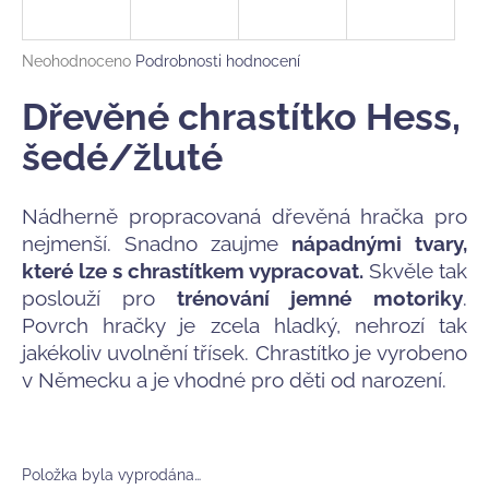
a
j
Průměrné
Neohodnoceno
Podrobnosti hodnocení
í
hodnocení
produktu
Dřevěné chrastítko Hess,
t
je
?
0,0
šedé/žluté
z
5
hvězdiček.
Nádherně propracovaná dřevěná hračka pro
nejmenší. Snadno zaujme
nápadnými tvary,
HLEDAT
které lze s chrastítkem vypracovat.
Skvěle tak
poslouží pro
trénování jemné motoriky
.
Povrch hračky je zcela hladký, nehrozí tak
D
jakékoliv uvolnění třísek. Chrastítko je vyrobeno
o
v Německu a je vhodné pro děti od narození.
p
o
r
u
Položka byla vyprodána…