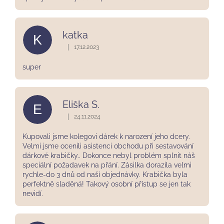
katka
K
|
17.12.2023
Hodnocení obchodu je 5 z 5 hvězdiček.
super
Eliška S.
E
|
24.11.2024
Hodnocení obchodu je 5 z 5 hvězdiček.
Kupovali jsme kolegovi dárek k narození jeho dcery.
Velmi jsme ocenili asistenci obchodu při sestavování
dárkové krabičky.. Dokonce nebyl problém splnit náš
speciální požadavek na přání. Zásilka dorazila velmi
rychle-do 3 dnů od naší objednávky. Krabička byla
perfektně sladěná! Takový osobní přístup se jen tak
nevidí.