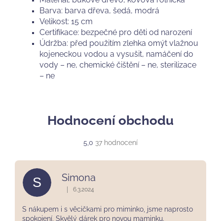
Barva: barva dřeva, šedá, modrá
Velikost: 15 cm
Certifikace: bezpečné pro děti od narození
Údržba: před použitím zlehka omýt vlažnou
kojeneckou vodou a vysušit, namáčení do
vody – ne, chemické čištění – ne, sterilizace
– ne
Hodnocení obchodu
Průměrné
5,0
37 hodnocení
hodnocení
obchodu
je
Simona
S
5,0
z
|
6.3.2024
Hodnocení obchodu je 5 z 5 hvězdiček.
5
hvězdiček.
S nákupem i s věcičkami pro miminko, jsme naprosto
spokojení. Skvělý dárek pro novou maminku.