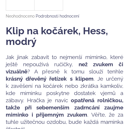
a
j
Průměrné
Neohodnoceno
Podrobnosti hodnocení
í
hodnocení
produktu
Klip na kočárek, Hess,
t
je
?
0,0
modrý
z
5
hvězdiček.
Jak jinak zabavit to nejmenší miminko, které
ještě nepoužívá ručičky,
než zvukem či
HLEDAT
vizuálně
? A přesně k tomu slouží tenhle
krásný dřevěný řetízek s klipem
. Je určený
k zavěšení na kočárek nebo zkrátka kamkoliv,
D
kde miminku poskytne dostatek vjemů a
o
zábavy. Hračka je navíc
opatřená rolničkou,
p
takže při sebemenším zadrncání zaujme
o
miminko i příjemným zvukem
. Věřte, že za
r
tuhle užitečnou ozdobu, bude každá maminka
u
šťastná!