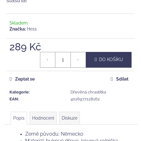
č
u
j
e
Skladem
m
Značka:
Hess
e
289 Kč
KAUČUKOVÉ
Měrná
KOUSÁTKO
DO KOŠÍKU
cena:
A
CHRASTÍTKO
TIKIRI
Zeptat se
Sdílet
SAFARI,
LVÍČEK
Kategorie
:
Dřevěná chrastítka
375
EAN
:
4016977128162
Kč
Popis
Hodnocení
Diskuze
Země původu: Německo
Materiál: bukové dřevo, kovová rolnička