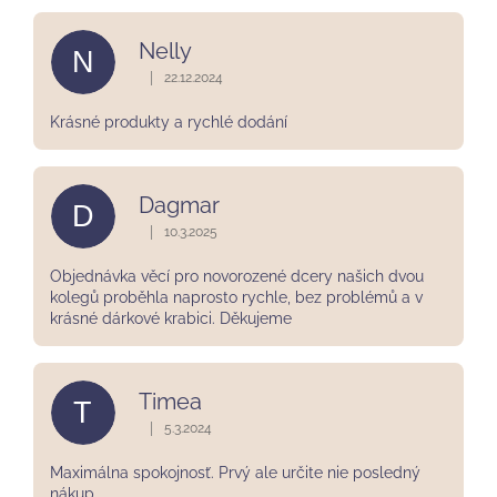
Nelly
N
|
22.12.2024
Hodnocení obchodu je 5 z 5 hvězdiček.
Krásné produkty a rychlé dodání
Dagmar
D
|
10.3.2025
Hodnocení obchodu je 5 z 5 hvězdiček.
Objednávka věcí pro novorozené dcery našich dvou
kolegů proběhla naprosto rychle, bez problémů a v
krásné dárkové krabici. Děkujeme
Timea
T
|
5.3.2024
Hodnocení obchodu je 5 z 5 hvězdiček.
Maximálna spokojnosť. Prvý ale určite nie posledný
nákup.