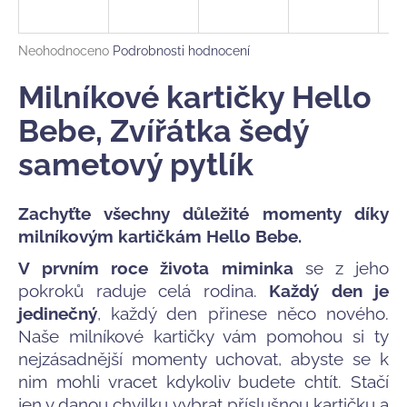
a
j
Průměrné
Neohodnoceno
Podrobnosti hodnocení
í
hodnocení
produktu
Milníkové kartičky Hello
t
je
?
0,0
Bebe, Zvířátka šedý
z
sametový pytlík
5
hvězdiček.
Zachyťte všechny důležité momenty díky
HLEDAT
milníkovým kartičkám Hello Bebe.
V prvním roce života miminka
se z jeho
D
pokroků raduje celá rodina.
Každý den je
o
jedinečný
, každý den přinese něco nového.
p
Naše milníkové kartičky vám pomohou si ty
o
nejzásadnější momenty uchovat, abyste se k
r
nim mohli vracet kdykoliv budete chtít. Stačí
u
jen v danou chvilku vybrat příslušnou kartičku a