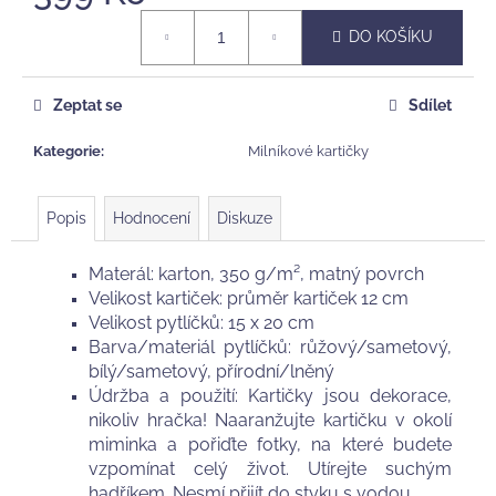
Měrná
DO KOŠÍKU
cena:
Zeptat se
Sdílet
Kategorie
:
Milníkové kartičky
Popis
Hodnocení
Diskuze
Materál: karton, 3
50 g/m², matný povrch
Velikost kartiček: průměr kartiček 12 cm
Velikost pytlíčků: 15 x 20 cm
Barva/materiál pytlíčků: růžový/sametový,
bílý/sametový, přírodní/lněný
Údržba a použití: Kartičky jsou dekorace,
nikoliv hračka! Naaranžujte kartičku v okolí
miminka a pořiďte fotky, na které budete
vzpomínat celý život. Utírejte suchým
hadříkem. Nesmí přijít do styku s vodou.