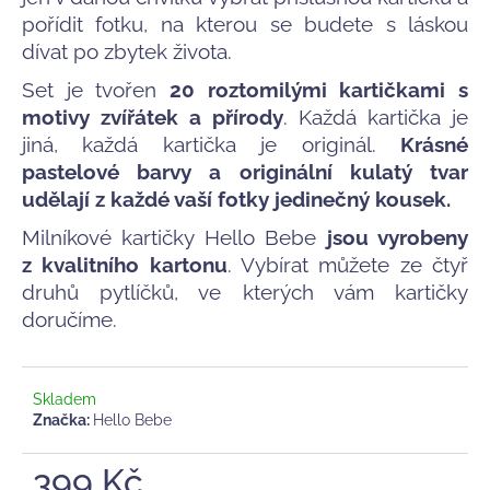
č
pořídit fotku, na kterou se budete s láskou
u
j
dívat po zbytek života.
e
Set je tvořen
20 roztomilými kartičkami s
m
motivy zvířátek a přírody
. Každá kartička je
e
jiná, každá kartička je originál.
Krásné
pastelové barvy a originální kulatý tvar
MUŠELÍNOVÁ
udělají z každé vaší fotky jedinečný kousek.
PLENA
BAOBABY,
Milníkové kartičky Hello Bebe
jsou vyrobeny
EVERGREEN
z kvalitního kartonu
. Vybírat můžete ze čtyř
188
druhů pytlíčků, ve kterých vám kartičky
Kč
Původně:
doručíme.
269
Kč
Skladem
Značka:
Hello Bebe
399 Kč