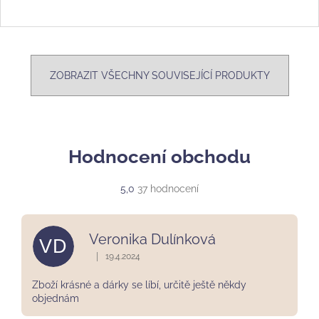
ZOBRAZIT VŠECHNY SOUVISEJÍCÍ PRODUKTY
Hodnocení obchodu
Průměrné
5,0
37 hodnocení
hodnocení
obchodu
je
Veronika Dulínková
VD
5,0
z
|
19.4.2024
Hodnocení obchodu je 5 z 5 hvězdiček.
5
hvězdiček.
Zboží krásné a dárky se líbí, určitě ještě někdy
objednám