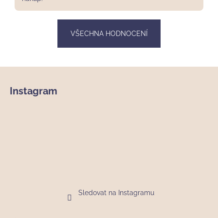
VŠECHNA HODNOCENÍ
Z
á
Instagram
p
a
t
í
Sledovat na Instagramu