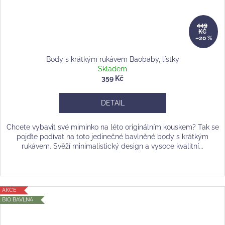
449
KČ
–20 %
Body s krátkým rukávem Baobaby, lístky
Skladem
359 Kč
DETAIL
Chcete vybavit své miminko na léto originálním kouskem? Tak se
pojďte podívat na toto jedinečné bavlněné body s krátkým
rukávem. Svěží minimalistický design a vysoce kvalitní...
AKCE
BIO BAVLNA