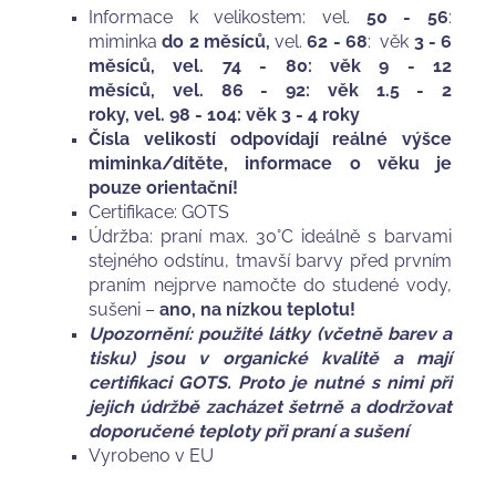
Informace k velikostem: vel.
50 - 56
:
miminka
do 2 měsíců,
vel.
62 - 68
: věk
3 - 6
měsíců, vel. 74 - 80: věk 9 - 12
měsíců, vel. 86 - 92: věk 1.5 - 2
roky, vel. 98 - 104: věk 3 - 4 roky
Čísla velikostí odpovídají reálné výšce
miminka/dítěte, informace o věku je
pouze orientační!
Certifikace: GOTS
Údržba: praní max. 30°C ideálně s barvami
stejného odstínu, tmavší barvy před prvním
praním nejprve namočte do studené vody,
sušeni –
ano, na nízkou teplotu!
Upozornění: použité látky (včetně barev a
tisku) jsou v organické kvalitě a mají
certifikaci GOTS. Proto je nutné s nimi při
jejich údržbě zacházet šetrně a dodržovat
doporučené teploty při praní a sušení
Vyrobeno v EU