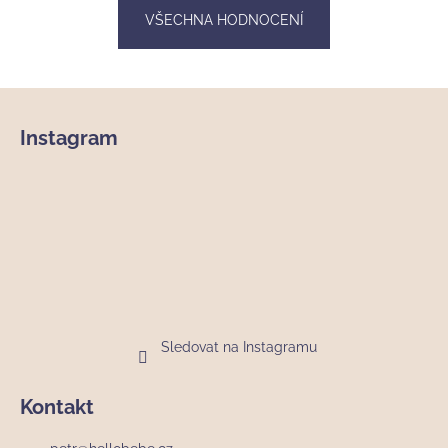
VŠECHNA HODNOCENÍ
Z
á
Instagram
p
a
t
í
Sledovat na Instagramu
Kontakt