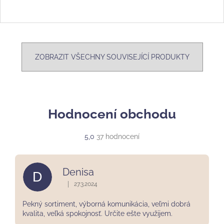
ZOBRAZIT VŠECHNY SOUVISEJÍCÍ PRODUKTY
Hodnocení obchodu
Průměrné
5,0
37 hodnocení
hodnocení
obchodu
je
Denisa
D
5,0
z
|
27.3.2024
Hodnocení obchodu je 5 z 5 hvězdiček.
5
hvězdiček.
Pekný sortiment, výborná komunikácia, veľmi dobrá
kvalita, veľká spokojnosť. Určite ešte využijem.