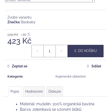
č
u
j
e
Zvolte variantu
m
Značka:
Baobaby
e
529 Kč
–20 %
423 Kč
MUŠELÍNOVÁ
PLENA
Měrná
BAOBABY,
DO KOŠÍKU
cena:
EVERGREEN
188
Kč
Zeptat se
Sdílet
Původně:
269
Kategorie
:
Kojenecké oblečení
Kč
Popis
Hodnocení
Diskuze
Materiál: mušelín, 100% organická bavlna
Barva: zelenkavá se vzorem lístků