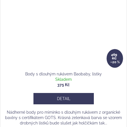
469
KČ
–20 %
Body s dlouhým rukávem Baobaby, lístky
Skladem
375 Kč
DETAIL
Nádherné body pro miminko s dlouhým rukávem z organické
bavlny s certifikátem GOTS. Krásná zelenkavá barva se vzorem
drobných lístků bude slušet jak holčičkám tak...