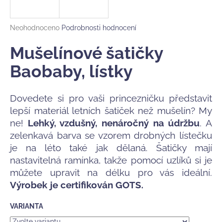
a
j
Průměrné
Neohodnoceno
Podrobnosti hodnocení
í
hodnocení
produktu
Mušelínové šatičky
t
je
?
0,0
Baobaby, lístky
z
5
hvězdiček.
Dovedete si pro vaši princezničku představit
lepší materiál letních šatiček než mušelín? My
HLEDAT
ne!
Lehký, vzdušný, nenáročný na údržbu
. A
zelenkavá barva se vzorem drobných lístečku
je na léto také jak dělaná. Šatičky mají
D
nastavitelná ramínka, takže pomocí uzlíků si je
o
můžete upravit na délku pro vás ideální.
p
Výrobek je certifikován GOTS.
o
r
VARIANTA
u