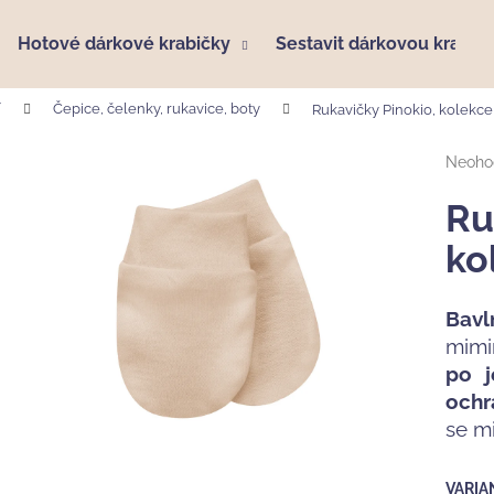
Hotové dárkové krabičky
Sestavit dárkovou krabič
í
Čepice, čelenky, rukavice, boty
Rukavičky Pinokio, kolekc
Co potřebujete najít?
Průmě
Neoho
hodno
produk
Ru
HLEDAT
je
0,0
ko
z
5
Doporučujeme
hvězdi
Bav
mimi
po j
ochr
se m
HÁČKOVANÝ KRÁLÍČEK PEBBLECHILD,
MUŠELÍNOVÁ P
VARIA