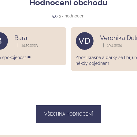
Hodnocení obchodu
Průměrné
5,0
37 hodnocení
hodnocení
obchodu
je
Bára
Veronika Dul
B
VD
5,0
z
|
|
14.10.2023
19.4.2024
ek.
Hodnocení obchodu je 5 z 5 hvězdiček.
Hodnocení obchodu
5
hvězdiček.
á spokojenost ❤
Zboží krásné a dárky se líbí, ur
někdy objednám
VŠECHNA HODNOCENÍ