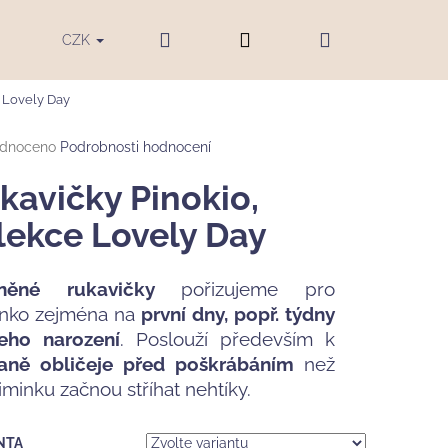
Hledat
Přihlášení
Nákupní
ku
Blog
Značky
CZK
e Lovely Day
košík
rné
dnoceno
Podrobnosti hodnocení
cení
tu
kavičky Pinokio,
lekce Lovely Day
ček.
lněné rukavičky
pořizujeme pro
nko zejména na
první dny, popř. týdny
eho narození
. Poslouží především k
aně obličeje před poškrábáním
než
iminku začnou stříhat nehtíky.
LENA BAOBABY,
NTA