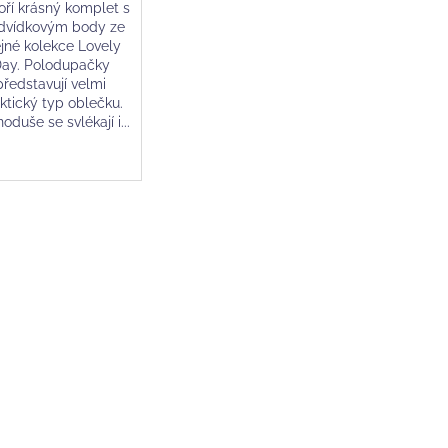
oří krásný komplet s
vídkovým body ze
ejné kolekce Lovely
ay. Polodupačky
představují velmi
ktický typ oblečku.
oduše se svlékají i...