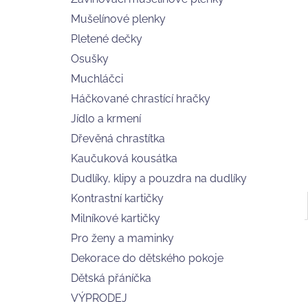
FRISCHLING
l
Mušelínové plenky
275 Kč
Pletené dečky
Osušky
Muchláčci
Háčkované chrastící hračky
Jídlo a krmení
Dřevěná chrastítka
Kaučuková kousátka
Dudlíky, klipy a pouzdra na dudlíky
Kontrastní kartičky
Milníkové kartičky
Pro ženy a maminky
Dekorace do dětského pokoje
Dětská přáníčka
VÝPRODEJ