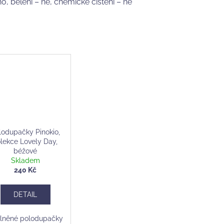
o, bělení – ne, chemické čištění – ne
lodupačky Pinokio,
lekce Lovely Day,
béžové
Skladem
240 Kč
DETAIL
lněné polodupačky