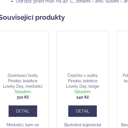
Údržba: praní max. na 40 °C, žehlení – ano, sušení – an
Související produkty
Zavinovací body
Čepička s oušky
Po
Pinokio, kolekce
Pinokio, kolekce
ko
Lovely Day, medvídci
Lovely Day, beige
Skladem
Skladem
310 Kč
240 Kč
DETAIL
DETAIL
Medvídci, kam se
Bavlněná kojenecká
Bav