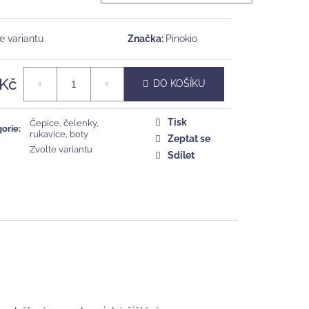
č
e variantu
Značka:
Pinokio
 Kč
DO KOŠÍKU
á
Tisk
Čepice, čelenky,
orie
:
rukavice, boty
Zeptat se
Zvolte variantu
Sdílet