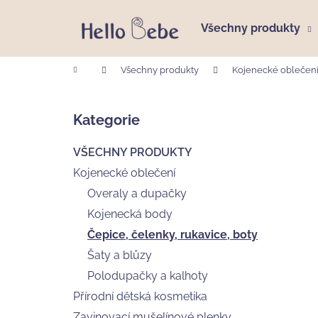
K
Přejít
na
o
Všechny produkty
obsah
Zpět
Zpět
š
do
do
í
Domů
Všechny produkty
Kojenecké oblečen
k
obchodu
obchodu
P
o
Kategorie
Přeskočit
s
kategorie
t
VŠECHNY PRODUKTY
r
Kojenecké oblečení
a
Overaly a dupačky
n
Kojenecká body
n
Čepice, čelenky, rukavice, boty
í
p
Šaty a blůzy
a
Polodupačky a kalhoty
n
Přírodní dětská kosmetika
DĚTSKÝ MYCÍ GEL A ŠAMPÓN VUJO
e
Zavinovací mušelínové plenky