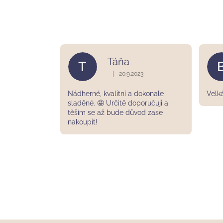
Táňa
T
|
20.9.2023
Hodnocení obchodu je 5 z 5 hvězdič
Nádherné, kvalitní a dokonale
Velk
sladěné. 🤩 Určitě doporučuji a
těším se až bude důvod zase
nakoupit!