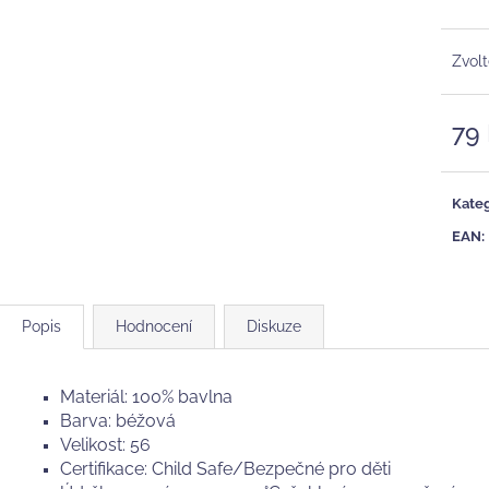
"TEAL"
EVERGREEN
465 Kč
188 Kč
Původně:
269 K
Zvolt
79
Měrn
cena:
Kateg
EAN
:
Popis
Hodnocení
Diskuze
Materiál: 100% bavlna
Barva: béžová
Velikost: 56
Certifikace: Child Safe/Bezpečné pro děti