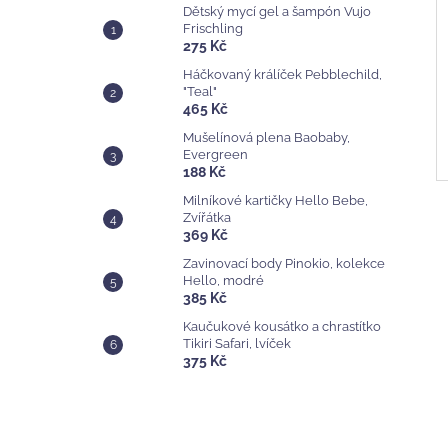
Dětský mycí gel a šampón Vujo
Frischling
275 Kč
Háčkovaný králíček Pebblechild,
"Teal"
465 Kč
Mušelínová plena Baobaby,
Evergreen
188 Kč
Milníkové kartičky Hello Bebe,
Zvířátka
369 Kč
Zavinovací body Pinokio, kolekce
Hello, modré
385 Kč
Kaučukové kousátko a chrastítko
Tikiri Safari, lvíček
375 Kč