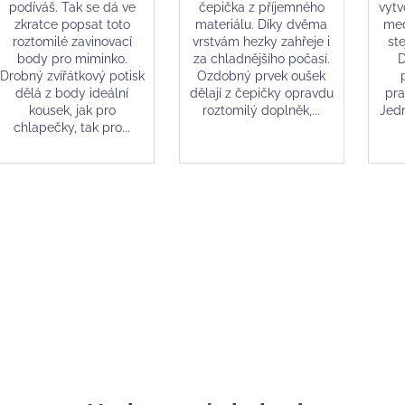
podíváš. Tak se dá ve
čepička z příjemného
vytv
zkratce popsat toto
materiálu. Díky dvěma
med
roztomilé zavinovací
vrstvám hezky zahřeje i
st
body pro miminko.
za chladnějšího počasí.
D
Drobný zvířátkový potisk
Ozdobný prvek oušek
dělá z body ideální
dělají z čepičky opravdu
pra
kousek, jak pro
roztomilý doplněk,...
Jedn
chlapečky, tak pro...