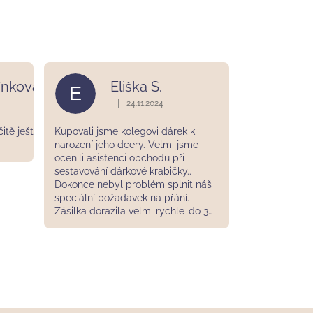
ínková
Eliška S.
E
|
24.11.2024
 je 5 z 5 hvězdiček.
Hodnocení obchodu je 5 z 5 hvězdiček.
čitě ještě
Kupovali jsme kolegovi dárek k
narození jeho dcery. Velmi jsme
ocenili asistenci obchodu při
sestavování dárkové krabičky..
Dokonce nebyl problém splnit náš
speciální požadavek na přání.
Zásilka dorazila velmi rychle-do 3
dnů od naší objednávky. Krabička
byla perfektně sladěná! Takový
osobní přístup se jen tak nevidí.