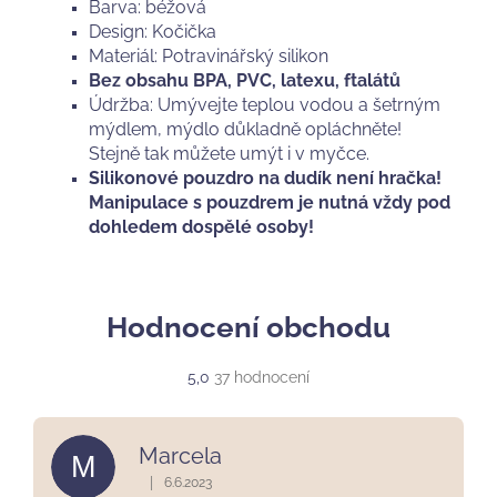
Barva: béžová
Design: Kočička
Materiál: Potravinářský silikon
Bez obsahu BPA, PVC, latexu, ftalátů
Údržba: Umývejte teplou vodou a šetrným
mýdlem, mýdlo důkladně opláchněte!
Stejně tak můžete umýt i v myčce.
Silikonové pouzdro na dudík není hračka!
Manipulace s pouzdrem je nutná vždy pod
dohledem dospělé osoby!
Hodnocení obchodu
Průměrné
5,0
37 hodnocení
hodnocení
obchodu
je
Marcela
M
5,0
z
|
6.6.2023
Hodnocení obchodu je 5 z 5 hvězdiček.