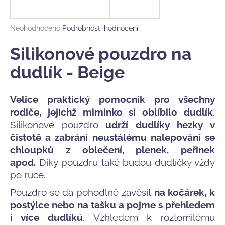
a
j
Průměrné
Neohodnoceno
Podrobnosti hodnocení
í
hodnocení
produktu
Silikonové pouzdro na
t
je
?
0,0
dudlík - Beige
z
5
hvězdiček.
Velice praktický pomocník pro všechny
rodiče, jejichž miminko si oblíbilo dudlík
.
HLEDAT
Silikonové pouzdro
udrží dudlíky hezky v
čistotě a zabrání neustálému nalepování se
chloupků z oblečení, plenek, peřinek
D
apod.
Díky pouzdru také budou dudlíčky vždy
o
po ruce.
p
Pouzdro se dá pohodlně zavěsit
na kočárek, k
o
r
postýlce nebo na tašku a pojme s přehledem
u
i více dudlíků
. Vzhledem k roztomilému