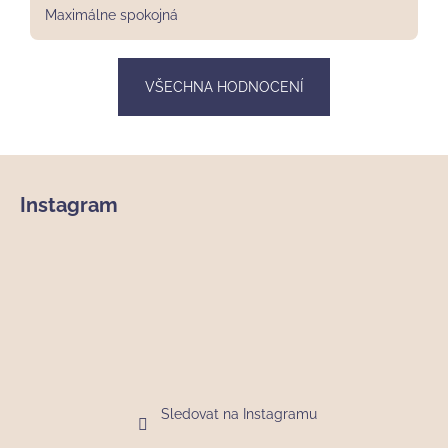
Maximálne spokojná
VŠECHNA HODNOCENÍ
Z
á
Instagram
p
a
t
í
Sledovat na Instagramu