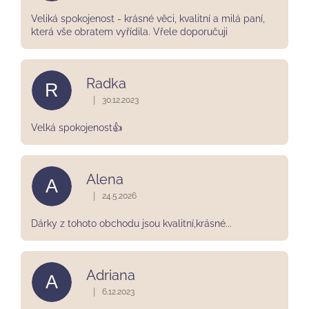
5
hvězdiček.
Veliká spokojenost - krásné věci, kvalitní a milá paní,
která vše obratem vyřídila. Vřele doporučuji
Radka
R
|
30.12.2023
Hodnocení obchodu je 5 z 5 hvězdiček.
Velká spokojenost👍
Alena
A
|
24.5.2026
Hodnocení obchodu je 5 z 5 hvězdiček.
Dárky z tohoto obchodu jsou kvalitní,krásné...
Adriana
A
|
6.12.2023
Hodnocení obchodu je 5 z 5 hvězdiček.