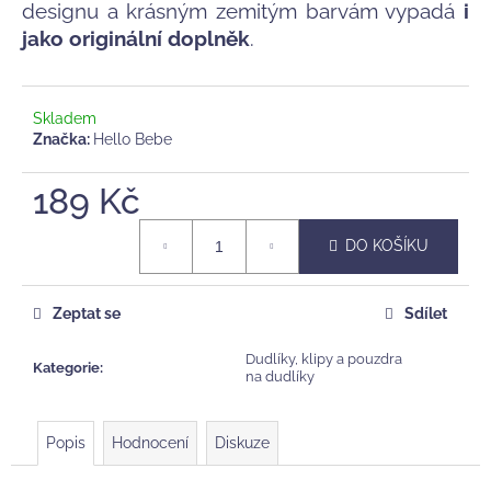
č
designu a krásným zemitým barvám vypadá
i
u
jako originální doplněk
.
j
e
m
Skladem
e
Značka:
Hello Bebe
DĚTSKÝ
189 Kč
MYCÍ
GEL
Měrná
A
DO KOŠÍKU
cena:
ŠAMPÓN
VUJO
FRISCHLING
Zeptat se
Sdílet
275
Kč
Dudlíky, klipy a pouzdra
Kategorie
:
na dudlíky
Popis
Hodnocení
Diskuze