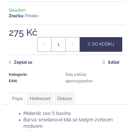
č
u
Skladem
j
Značka:
Pinokio
e
m
275 Kč
e
Měrná
DO KOŠÍKU
cena:
MUŠELÍNOVÁ
PLENA
BAOBABY,
Zeptat se
Sdílet
EVERGREEN
188
Kategorie
:
Šaty a blůzy
Kč
EAN
:
5901033251610
Původně:
269
Kč
Popis
Hodnocení
Diskuze
Materiál: 100 % bavlna
Barva: smetanově bílá se šedým zvířecím
motivem