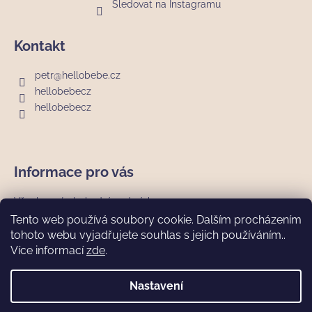
Sledovat na Instagramu
Kontakt
petr
@
hellobebe.cz
hellobebecz
hellobebecz
Informace pro vás
Všeobecné obchodní podmínky
Podmínky ochrany osobních údajů
Tento web používá soubory cookie. Dalším procházením
Vrácení zboží a reklamace
tohoto webu vyjadřujete souhlas s jejich používáním..
Doprava a platba
Více informací
zde
.
Nejčastější dotazy (FAQ)
Nastavení
Vytvořil Shoptet