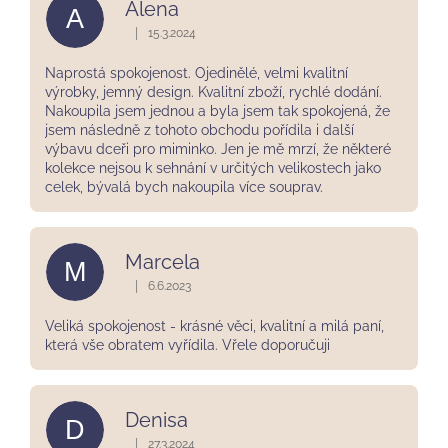
Alena
A
|
15.3.2024
Hodnocení obchodu je 5 z 5 hvězdiček.
Naprostá spokojenost. Ojedinělé, velmi kvalitní
výrobky, jemný design. Kvalitní zboží, rychlé dodání.
Nakoupila jsem jednou a byla jsem tak spokojená, že
jsem následně z tohoto obchodu pořídila i další
výbavu dceři pro miminko. Jen je mě mrzí, že některé
kolekce nejsou k sehnání v určitých velikostech jako
celek, bývalá bych nakoupila více souprav.
Marcela
M
|
6.6.2023
Hodnocení obchodu je 5 z 5 hvězdiček.
Veliká spokojenost - krásné věci, kvalitní a milá paní,
která vše obratem vyřídila. Vřele doporučuji
Denisa
D
|
27.3.2024