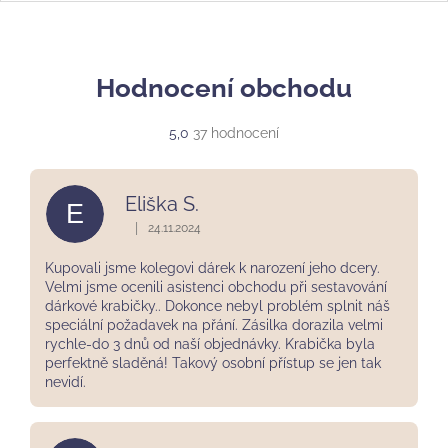
Hodnocení obchodu
Průměrné
5,0
37 hodnocení
hodnocení
obchodu
je
Eliška S.
E
5,0
z
|
24.11.2024
Hodnocení obchodu je 5 z 5 hvězdiček.
5
hvězdiček.
Kupovali jsme kolegovi dárek k narození jeho dcery.
Velmi jsme ocenili asistenci obchodu při sestavování
dárkové krabičky.. Dokonce nebyl problém splnit náš
speciální požadavek na přání. Zásilka dorazila velmi
rychle-do 3 dnů od naší objednávky. Krabička byla
perfektně sladěná! Takový osobní přístup se jen tak
nevidí.