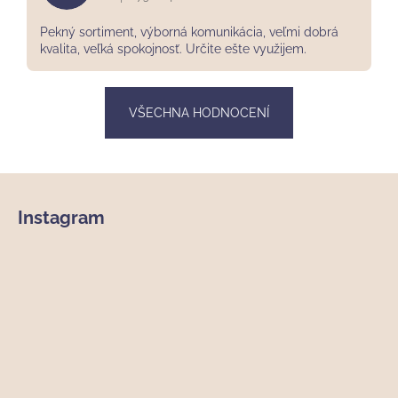
Hodnocení obchodu je 5 z 5 hvězdiček.
Pekný sortiment, výborná komunikácia, veľmi dobrá
kvalita, veľká spokojnosť. Určite ešte využijem.
VŠECHNA HODNOCENÍ
Z
á
Instagram
p
a
t
í