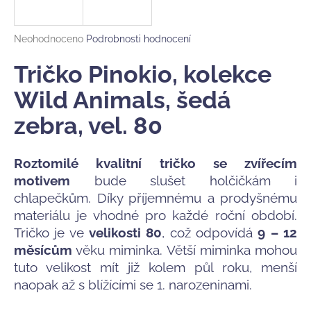
a
j
Průměrné
Neohodnoceno
Podrobnosti hodnocení
í
hodnocení
produktu
Tričko Pinokio, kolekce
t
je
?
0,0
Wild Animals, šedá
z
zebra, vel. 80
5
hvězdiček.
Roztomilé kvalitní tričko se zvířecím
HLEDAT
motivem
bude slušet holčičkám i
chlapečkům. Díky příjemnému a prodyšnému
materiálu je vhodné pro každé roční období.
D
Tričko je ve
velikosti 80
, což odpovídá
9 – 12
o
měsícům
věku miminka. Větší miminka mohou
p
o
tuto velikost mít již kolem půl roku, menší
r
naopak až s blížícími se 1. narozeninami.
u