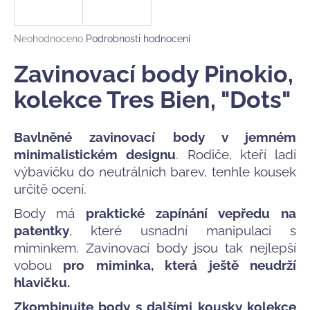
a
j
Průměrné
Neohodnoceno
Podrobnosti hodnocení
í
hodnocení
produktu
Zavinovací body Pinokio,
t
je
?
0,0
kolekce Tres Bien, "Dots"
z
5
hvězdiček.
Bavlněné zavinovací body v jemném
minimalistickém designu
. Rodiče, kteří ladí
HLEDAT
výbavičku do neutrálních barev, tenhle kousek
určitě ocení.
Body má
praktické zapínání vepředu na
D
patentky
, které usnadní manipulaci s
o
miminkem. Zavinovací body jsou tak nejlepší
p
vobou
pro miminka, která ještě neudrží
o
r
hlavičku.
u
Zkombinujte body s dalšími kousky kolekce