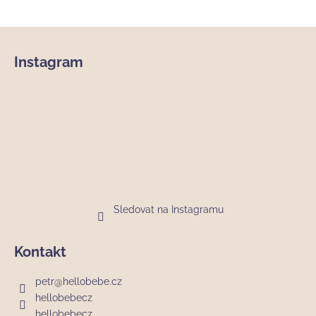
Z
á
Instagram
p
a
t
í
Sledovat na Instagramu
Kontakt
petr
@
hellobebe.cz
hellobebecz
hellobebecz