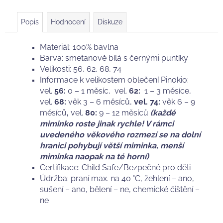
Popis
Hodnocení
Diskuze
Materiál: 100% bavlna
Barva: smetanově bílá s černými puntíky
Velikosti: 56, 62, 68, 74
Informace k velikostem oblečení Pinokio:
vel.
56:
0 – 1 měsíc, vel.
62:
1 – 3 měsíce,
vel.
68:
věk
3 – 6 měsíců,
vel. 74:
věk 6 – 9
měsíců
,
vel.
80:
9 – 12 měsíců
(každé
miminko roste jinak rychle! V rámci
uvedeného věkového rozmezí se na dolní
hranici pohybují větší miminka, menší
miminka naopak na té horní)
Certifikace: Child Safe/Bezpečné pro děti
Údržba: praní max. na 40 °C, žehlení – ano,
sušení – ano, bělení – ne, chemické čištění –
ne