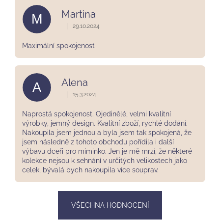
Martina
M
|
29.10.2024
Hodnocení obchodu je 5 z 5 hvězdiček.
Maximální spokojenost
Alena
A
|
15.3.2024
Hodnocení obchodu je 5 z 5 hvězdiček.
Naprostá spokojenost. Ojedinělé, velmi kvalitní
výrobky, jemný design. Kvalitní zboží, rychlé dodání.
Nakoupila jsem jednou a byla jsem tak spokojená, že
jsem následně z tohoto obchodu pořídila i další
výbavu dceři pro miminko. Jen je mě mrzí, že některé
kolekce nejsou k sehnání v určitých velikostech jako
celek, bývalá bych nakoupila více souprav.
VŠECHNA HODNOCENÍ