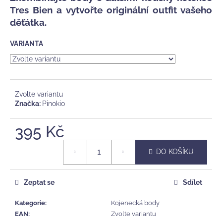
č
Tres Bien a vytvořte originální outfit vašeho
u
děťátka.
j
e
m
VARIANTA
e
DĚTSKÝ
MYCÍ
Zvolte variantu
GEL
Značka:
Pinokio
A
ŠAMPÓN
395 Kč
VUJO
FRISCHLING
Měrná
275
DO KOŠÍKU
cena:
Kč
Zeptat se
Sdílet
Kategorie
:
Kojenecká body
EAN
:
Zvolte variantu