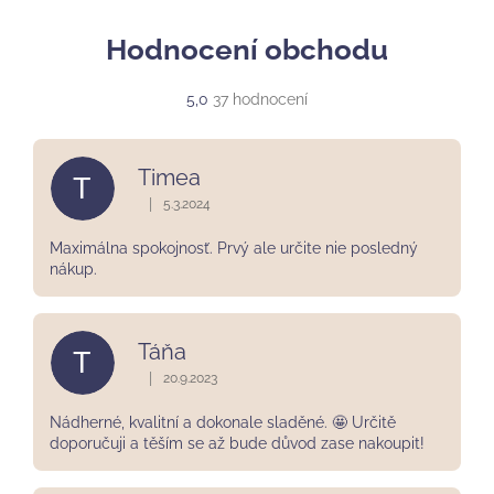
Hodnocení obchodu
Průměrné
5,0
37 hodnocení
hodnocení
obchodu
je
Timea
T
5,0
z
|
5.3.2024
Hodnocení obchodu je 5 z 5 hvězdiček.
5
hvězdiček.
Maximálna spokojnosť. Prvý ale určite nie posledný
nákup.
Táňa
T
|
20.9.2023
Hodnocení obchodu je 5 z 5 hvězdiček.
Nádherné, kvalitní a dokonale sladěné. 🤩 Určitě
doporučuji a těším se až bude důvod zase nakoupit!