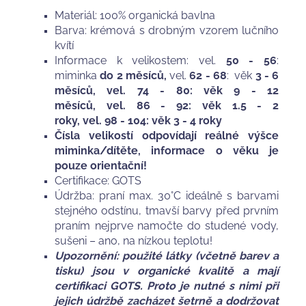
Materiál: 100% organická bavlna
Barva: krémová s drobným vzorem lučního
kvítí
Informace k velikostem: vel.
50 - 56
:
miminka
do 2 měsíců,
vel.
62 - 68
: věk
3 - 6
měsíců, vel. 74 - 80: věk 9 - 12
měsíců, vel. 86 - 92: věk 1.5 - 2
roky, vel. 98 - 104: věk 3 - 4 roky
Čísla velikostí odpovídají reálné výšce
miminka/dítěte, informace o věku je
pouze orientační!
Certifikace: GOTS
Údržba: praní max. 30°C ideálně s barvami
stejného odstínu, tmavší barvy před prvním
praním nejprve namočte do studené vody,
sušeni – ano, na nízkou teplotu!
Upozornění: použité látky (včetně barev a
tisku) jsou v organické kvalitě a mají
certifikaci GOTS. Proto je nutné s nimi při
jejich údržbě zacházet šetrně a dodržovat