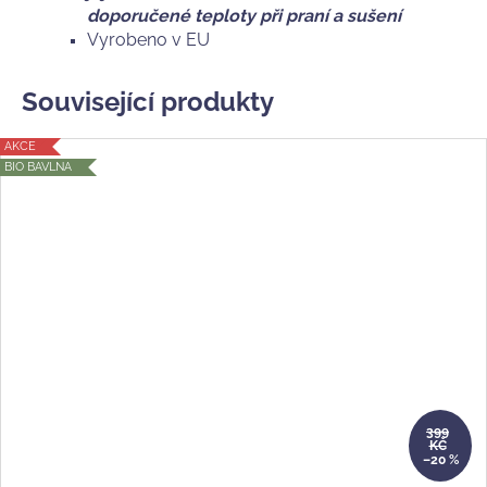
doporučené teploty při praní a sušení
Vyrobeno v EU
Související produkty
AKCE
BIO BAVLNA
399
KČ
–20 %