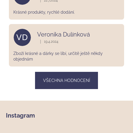
|
22.7.2024
Hodnocení obchodu je 5 z 5 hvězdiček.
Krásné produkty, rychlé dodání.
Veronika Dulínková
VD
|
19.4.2024
Hodnocení obchodu je 5 z 5 hvězdiček.
Zboží krásné a dárky se líbí, určitě ještě někdy
objednám
VŠECHNA HODNOCENÍ
Z
á
Instagram
p
a