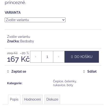
č
princezně.
u
j
VARIANTA
e
m
e
Zvolte variantu
MUŠELÍNOVÁ
Značka:
Baobaby
PLENA
BAOBABY,
EVERGREEN
209 Kč
–20 %
167 Kč
DO KOŠÍKU
188
Kč
Měrná
Původně:
cena:
269
Zeptat se
Sdílet
Kč
Čepice, čelenky,
Kategorie
:
rukavice, boty
Popis
Hodnocení
Diskuze