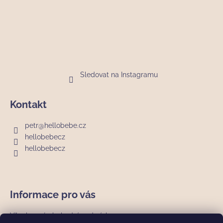
t
í
Sledovat na Instagramu
Kontakt
petr
@
hellobebe.cz
hellobebecz
hellobebecz
Informace pro vás
Všeobecné obchodní podmínky