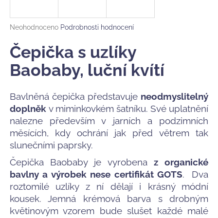
a
j
Průměrné
Neohodnoceno
Podrobnosti hodnocení
í
hodnocení
produktu
Čepička s uzlíky
t
je
?
0,0
Baobaby, luční kvítí
z
5
hvězdiček.
Bavlněná čepička představuje
neodmyslitelný
doplněk
v miminkovkém šatníku. Své uplatnění
HLEDAT
nalezne především v jarních a podzimních
měsících, kdy ochrání jak před větrem tak
slunečními paprsky.
D
Čepička Baobaby je vyrobena
z organické
o
bavlny a výrobek nese certifikát GOTS
. Dva
p
roztomilé uzlíky z ní dělají i krásný módní
o
r
kousek. Jemná krémová barva s drobným
u
květinovým vzorem bude slušet každé malé