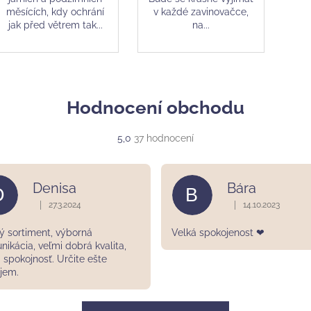
měsících, kdy ochrání
v každé zavinovačce,
jak před větrem tak...
na...
Hodnocení obchodu
Průměrné
5,0
37 hodnocení
hodnocení
obchodu
je
Denisa
Bára
D
B
5,0
z
|
|
27.3.2024
14.10.2023
ek.
Hodnocení obchodu je 5 z 5 hvězdiček.
Hodnocení obchodu
5
hvězdiček.
ý sortiment, výborná
Velká spokojenost ❤
ikácia, veľmi dobrá kvalita,
 spokojnosť. Určite ešte
ijem.