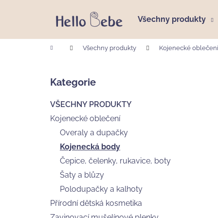
K
Přejít
na
o
Všechny produkty
obsah
Zpět
Zpět
š
do
do
í
Domů
Všechny produkty
Kojenecké oblečen
k
obchodu
obchodu
P
o
Kategorie
Přeskočit
s
kategorie
t
VŠECHNY PRODUKTY
r
Kojenecké oblečení
a
Overaly a dupačky
n
Kojenecká body
n
Čepice, čelenky, rukavice, boty
í
p
Šaty a blůzy
a
Polodupačky a kalhoty
n
Přírodní dětská kosmetika
DĚTSKÝ MYCÍ GEL A ŠAMPÓN VUJO
e
Zavinovací mušelínové plenky