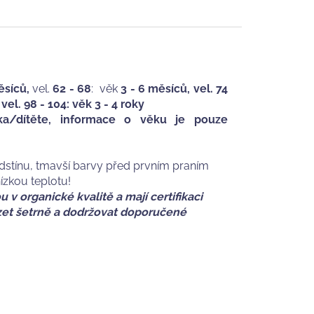
ěsíců,
vel.
62 - 68
: věk
3 - 6 měsíců, vel. 74
 vel. 98 - 104: věk 3 - 4 roky
nka/dítěte, informace o věku je pouze
odstínu, tmavší barvy před prvním praním
nízkou teplotu!
 v organické kvalitě a mají certifikaci
ázet šetrně a dodržovat doporučené