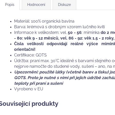
Popis
Hodnocení
Diskuze
Materiál: 100% organická bavlna
Barva: krémová s drobným vzorem lučního kvítí
Informace k velikostem: vel.
50 - 56
: miminka
do 2 m
- 80: věk 9 - 12 měsíců, vel. 86 - 92: věk 1.5 - 2 roky,
Čísla velikostí odpovídají reálné výšce mimi
orientační!
Certifikace: GOTS
Údržba: praní max. 30°C ideálně s barvami stejného 
nejprve namočte do studené vody, sušeni – ano, na 
Upozornění: použité látky (včetně barev a tisku) jsou
GOTS. Proto je nutné s nimi při jejich údržbě zach
teploty při praní a sušení
Vyrobeno v EU
Související produkty