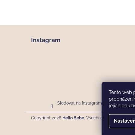
Z
á
Instagram
p
a
t
í
Tento web 
procházení
Sledovat na Instagramu
jejich použí
Copyright 2026
Hello Bebe
. Všechna práva vyhrazen
Nastaven