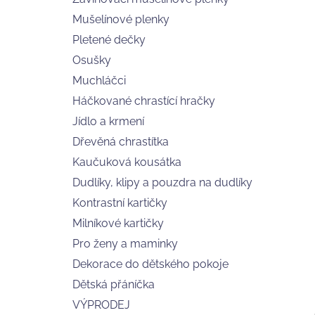
FRISCHLING
l
Mušelínové plenky
275 Kč
Pletené dečky
Osušky
Muchláčci
Háčkované chrastící hračky
Jídlo a krmení
Dřevěná chrastítka
Kaučuková kousátka
Dudlíky, klipy a pouzdra na dudlíky
Kontrastní kartičky
Milníkové kartičky
Pro ženy a maminky
Dekorace do dětského pokoje
Dětská přáníčka
VÝPRODEJ