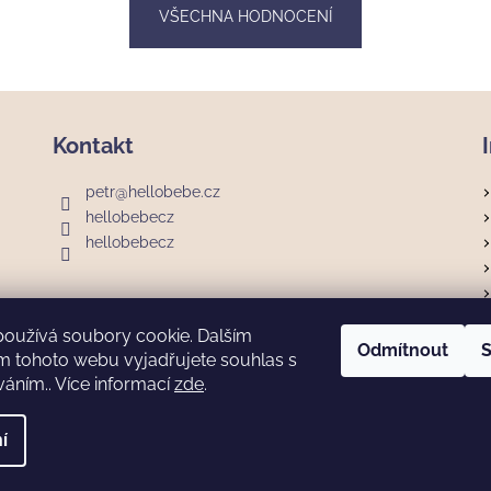
VŠECHNA HODNOCENÍ
Kontakt
petr
@
hellobebe.cz
hellobebecz
hellobebecz
používá soubory cookie. Dalším
Odmítnout
S
m tohoto webu vyjadřujete souhlas s
váním.. Více informací
zde
.
a.
í