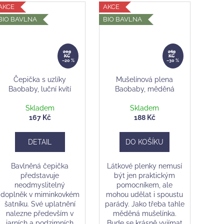
AKCE
AKCE
BIO BAVLNA
BIO BAVLNA
209
269
KČ
KČ
–20 %
–30 %
Čepička s uzlíky
Mušelínová plena
Baobaby, luční kvítí
Baobaby, měděná
Skladem
Skladem
167 Kč
188 Kč
DETAIL
DO KOŠÍKU
Bavlněná čepička
Látkové plenky nemusí
představuje
být jen praktickým
neodmyslitelný
pomocníkem, ale
doplněk v miminkovkém
mohou udělat i spoustu
šatníku. Své uplatnění
parády. Jako třeba tahle
nalezne především v
měděná mušelínka.
jarních a podzimních
Bude se krásně vyjímat