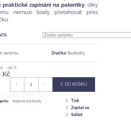
í
praktické zapínání na patentky
, díky
ému nemusí body přetahovat přes
č
ičku.
NTA
e variantu
Značka:
Baobaby
Kč
–20 %
9 Kč
á
DO KOŠÍKU
Tisk
orie
:
Kojenecká body
Zeptat se
Sdílet