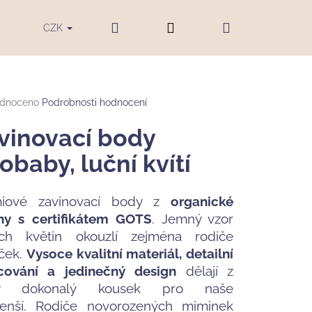
Hledat
Přihlášení
Nákupní
ku
Blog
Značky
CZK
košík
rné
dnoceno
Podrobnosti hodnocení
cení
tu
vinovací body
obaby, luční kvítí
ček.
miové zavinovací body z
organické
ny s certifikátem GOTS
. Jemný vzor
ích květin okouzlí zejména rodiče
iček.
Vysoce kvalitní materiál, detailní
cování a jedinečný design
dělají z
y dokonalý kousek pro naše
LENA BAOBABY,
enší. Rodiče novorozených miminek