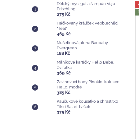
Dětský mycí gel a šampón Vujo
Frischling
275 Kč
Háčkovaný králíček Pebblechild,
"Teal"
465 Kč
Mušelínová plena Baobaby,
Evergreen
188 Kč
Milníkové kartičky Hello Bebe,
Zvířátka
369 Kč
Zavinovací body Pinokio, kolekce
Hello, modré
385 Kč
Kaučukové kousátko a chrastítko
Tikiri Safari, lvíček
375 Kč